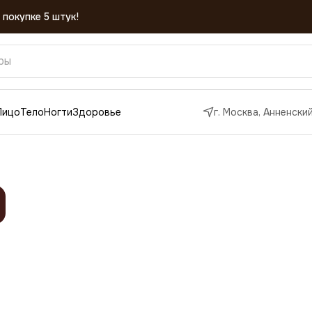
 покупке 5 штук!
Лицо
Тело
Ногти
Здоровье
г. Москва, Анненский