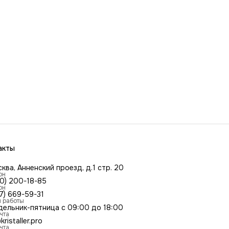
акты
сква, Анненский проезд, д.1 стр. 20
он
00) 200-18-85
он
7) 669-59-31
 работы
дельник-пятница с 09:00 до 18:00
чта
kristaller.pro
чта