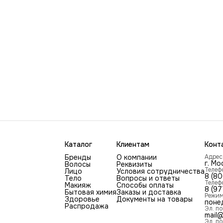
Каталог
Клиентам
Конт
Бренды
О компании
Адрес
г. Мо
Волосы
Реквизиты
Телеф
Лицо
Условия сотрудничества
8 (8
Тело
Вопросы и ответы
Телеф
Макияж
Способы оплаты
8 (97
Бытовая химия
Заказы и доставка
Режим
Здоровье
Документы на товары
поне
Распродажа
Эл. по
mail@
Эл. по