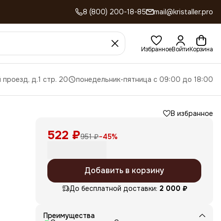
8 (800) 200-18-85
mail@kristaller.pro
Избранное
Войти
Корзина
 проезд, д.1 стр. 20
понедельник-пятница с 09:00 до 18:00
В избранное
522 ₽
951 ₽
−
45
%
Добавить в корзину
До бесплатной доставки:
2 000 ₽
- на
ий
Преимущества