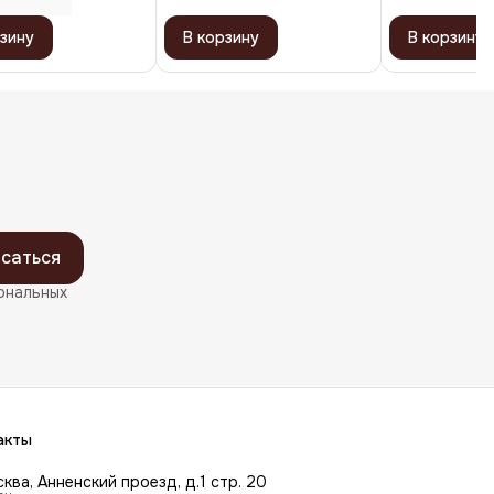
зину
В корзину
В корзину
саться
ональных
акты
сква, Анненский проезд, д.1 стр. 20