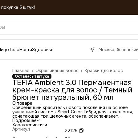
Лицо
Тело
Ногти
Здоровье
г. Москва, Анненский
Главная
›
Окрашивание волос
›
Краски для волос
Осталась 1 штука
TEFIA Ambient 3.0 Перманентная
крем-краска для волос / Темный
брюнет натуральный, 60 мл
О товаре
Современный краситель нового поколения на основе
уникальной системы Smart Color. Гибридная технология,
сочетающая три щелочных агента, обеспечивает
минимальное содержание аммиака
Подробнее
2 вида окрашивания - перманентное и полуперманентное 
Характеристики
базе 1 палитры. Глубокий и насыщенный цвет. Суперстойк
Артикул
22129
результат окрашивания — до 30 процедур мытья волос
100% покрытие седины. Эффективный уход и защита от