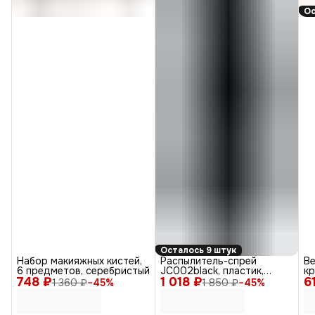
Ос
Осталось 9 штук
Набор макияжных кистей,
Распылитель-спрей
В
6 предметов, серебристый
JC002black, пластик,
к
748 ₽
1 018 ₽
черный, 160 мл
6
с
1 360 ₽
−
45
%
1 850 ₽
−
45
%