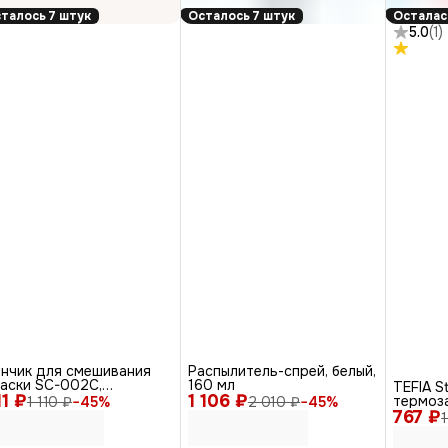
талось 7 штук
Осталось 7 штук
Осталас
5.0
(
1
)
енчик для смешивания
Распылитель-спрей, белый,
раски SC-002C,
160 мл
TEFIA S
11 ₽
еребристый
1 106 ₽
термоз
1 110 ₽
−
45
%
2 010 ₽
−
45
%
767 ₽
Protect