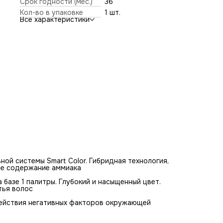
Срок годности (мес.)
36
воздействия негативных факторов окружающей среды. 1
Кол-во в упаковке
1 шт.
оттенков в палитре.
Все характеристики
Ключевые ингредиенты:
Инновационный агент DMAMP™ ULTRA PC (DIMETHYLAMINO
METHYLPROPANOL)
Комплекс натуральных масел марулы, камелии, сладкого
миндаля и легкий эфир масла ши
Высокоэффективный кондиционирующий полимер
Растительный сквалан
ой системы Smart Color. Гибридная технология,
ое содержание аммиака
 базе 1 палитры. Глубокий и насыщенный цвет.
тья волос
действия негативных факторов окружающей