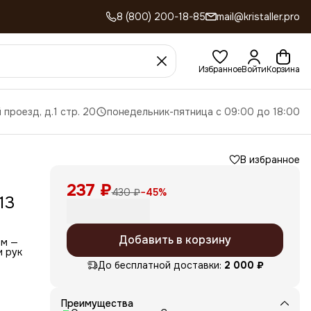
8 (800) 200-18-85
mail@kristaller.pro
Избранное
Войти
Корзина
 проезд, д.1 стр. 20
понедельник-пятница с 09:00 до 18:00
В избранное
237 ₽
430 ₽
−
45
%
13
Добавить в корзину
мм —
и рук
До бесплатной доставки:
2 000 ₽
рез
ания
Преимущества