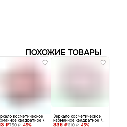
ПОХОЖИЕ ТОВАРЫ
еркало косметическое
Зеркало косметическое
арманное квадратное /
карманное квадратное /
13 ₽
ассическеая мода MR7,
336 ₽
Классическая мода MR-6,
750 ₽
−
45
%
610 ₽
−
45
%