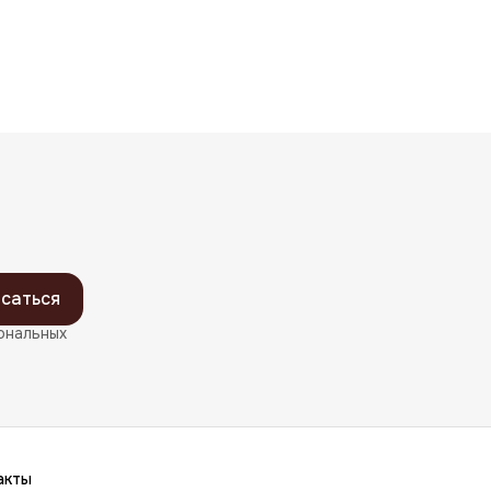
саться
ональных
акты