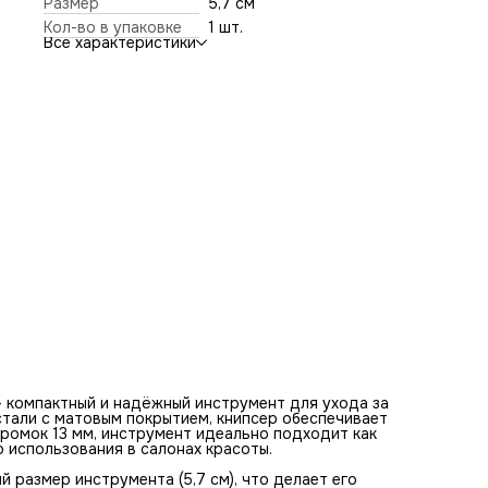
Размер
5,7 см
Книпсер Mertz 455 имеет эргономичную форму и
Кол-во в упаковке
1 шт.
оптимальный размер инструмента (5,7 см), что делает ег
Все характеристики
удобным в использовании дома, в путешествии или салон
 — компактный и надёжный инструмент для ухода за
стали с матовым покрытием, книпсер обеспечивает
кромок 13 мм, инструмент идеально подходит как
 использования в салонах красоты.
 размер инструмента (5,7 см), что делает его