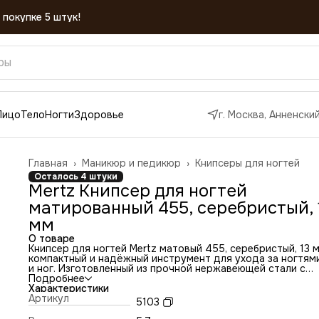
Лицо
Тело
Ногти
Здоровье
г. Москва, Анненский
Главная
›
Маникюр и педикюр
›
Книпсеры для ногтей
Осталось 4 штуки
Mertz Книпсер для ногтей
матированный 455, серебристый, 
мм
О товаре
Книпсер для ногтей Mertz матовый 455, серебристый, 13 
компактный и надёжный инструмент для ухода за ногтям
и ног. Изготовленный из прочной нержавеющей стали с
матовым покрытием, книпсер обеспечивает аккуратный с
Подробнее
без расслоений. Благодаря ширине острых кромок 13 мм,
Характеристики
инструмент идеально подходит как для домашнего
Артикул
5103
использования, так и для профессионального использов
в салонах красоты.