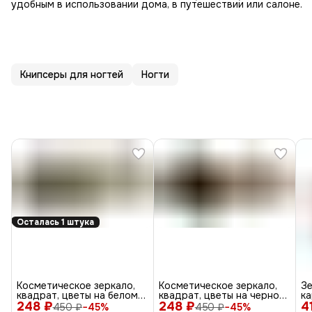
удобным в использовании дома, в путешествии или салоне.
Книпсеры для ногтей
Ногти
Осталась 1 штука
Косметическое зеркало,
Косметическое зеркало,
З
квадрат, цветы на белом
квадрат, цветы на черном
к
248 ₽
фоне
248 ₽
фоне
4
Кл
450 ₽
−
45
%
450 ₽
−
45
%