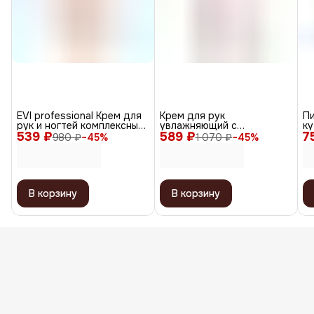
EVI professional Крем для
Крем для рук
П
рук и ногтей комплексный
увлажняющий с
ку
539 ₽
уход, 450 мл
589 ₽
гиалуроновой кислотой,
7
ав
980 ₽
−
45
%
1 070 ₽
−
45
%
100 мл
5
В корзину
В корзину