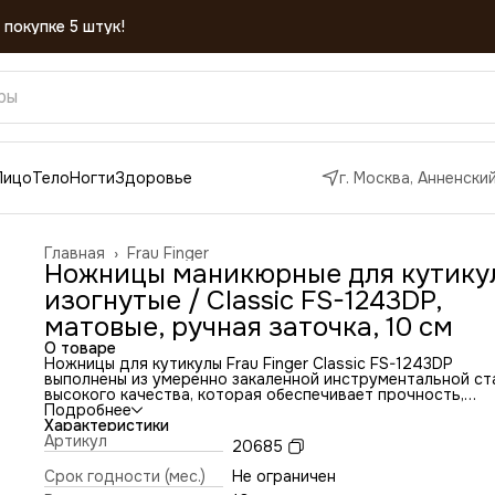
Лицо
Тело
Ногти
Здоровье
г. Москва, Анненский
Главная
›
Frau Finger
Ножницы маникюрные для кутику
изогнутые / Classic FS-1243DP,
матовые, ручная заточка, 10 см
О товаре
Ножницы для кутикулы Frau Finger Classic FS-1243DP
выполнены из умеренно закаленной инструментальной ст
высокого качества, которая обеспечивает прочность,
долговечность и устойчивость к коррозии. Благодаря св
Подробнее
конструкции и качеству материалов, ножницы долгое вр
Характеристики
не теряют своих исходных характеристик. Острые лезвия
Артикул
20685
маникюрных ножниц заточены вручную, что позволяет
аккуратно и точно обрезать кутикулу не травмируя при 
Срок годности (мес.)
Не ограничен
кожу.