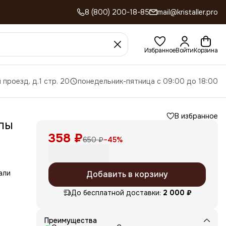
8 (800) 200-18-85
mail@kristaller.pro
Избранное
Войти
Корзина
 проезд, д.1 стр. 20
понедельник-пятница с 09:00 до 18:00
В избранное
лы
358 ₽
650 ₽
−
45
%
али
Добавить в корзину
оей
До бесплатной доставки:
2 000 ₽
емя
этом
Преимущества