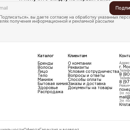
Подпи
Подписаться», вы даете согласие на обработку указанных перс
целях получения информационной и рекламной рассылки
Каталог
Клиентам
Конт
Бренды
О компании
Адрес
г. Мо
Волосы
Реквизиты
Телеф
Лицо
Условия сотрудничества
8 (8
Тело
Вопросы и ответы
Телеф
Макияж
Способы оплаты
8 (97
Бытовая химия
Заказы и доставка
Режим
Здоровье
Документы на товары
поне
Распродажа
Эл. по
mail@
Эл. по
Krist
циальности
Оферта
Гарантия и возврат