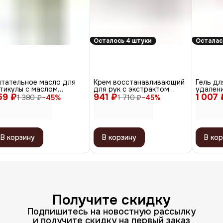
Осталось 4 штуки
Осталас
итательное масло для
Крем восстанавливающий
Гель дл
тикулы с маслом
для рук с экстрактом
удалени
59 ₽
окадо и витамином E,
941 ₽
облепихи и витамином F,
1 007 
Cuticle
1 380 ₽
−
45
%
1 710 ₽
−
45
%
0 мл
150 мл
В корзину
В корзину
В кор
Получите скидку
Подпишитесь на новостную рассылку
и получите скидку на первый заказ