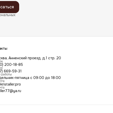
саться
ональных
акты
сква, Анненский проезд, д.1 стр. 20
он
00) 200-18-85
он
7) 669-59-31
 работы
дельник-пятница с 09:00 до 18:00
чта
kristaller.pro
чта
aller77@ya.ru