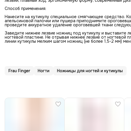
лезвий, плавный ход, эргономичную форму, современный диз
Способ применения:
Нанесите на кутикулу специальное смягчающее средство. Ко
апельсиновой палочки или пушера приподнимите ороговевши
проведите аккуратное удаление ороговевшей ткани следую
Заведите нижнее лезвие ножниц под кутикулу и выставите л
ногтевой пластине. Не отрывая нижнее лезвие от ногтевой п
линии кутикулы мелким шагом ножниц (не более 1,5-2 мм) мен
Frau Finger
Ногти
Ножницы для ногтей и кутикулы