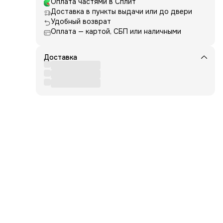
Оплата частями в Сплит
Доставка в пункты выдачи или до двери
S-
Удобный возврат
етают
ход,
Оплата — картой, СБП или наличными
о
Доставка
.
 и
те
вой
ны
лы
 угол