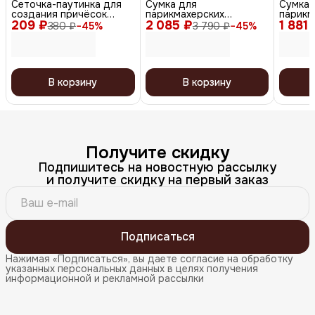
Сеточка-паутинка для
Сумка для
Сумка 
создания причёсок
парикмахерских
парикм
209 ₽
большая СЕ102, белый, 2
2 085 ₽
инструментов HP003BA,
1 881 
инстру
380 ₽
−
45
%
3 790 ₽
−
45
%
шт.
чёрный
черный
В корзину
В корзину
Получите скидку
Подпишитесь на новостную рассылку
и получите скидку на первый заказ
Подписаться
Нажимая «Подписаться», вы даете согласие на обработку
указанных персональных данных в целях получения
информационной и рекламной рассылки