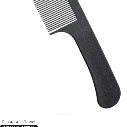
Главная
›
Dewal