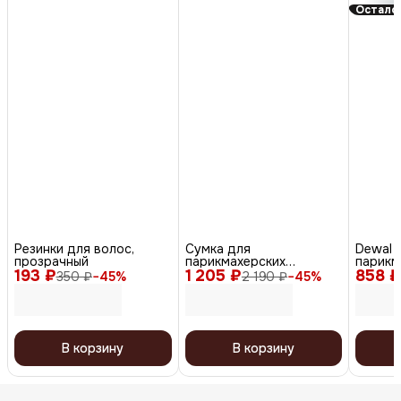
Осталос
Резинки для волос,
Сумка для
Dewal 
прозрачный
парикмахерских
парикм
193 ₽
1 205 ₽
инструментов C6-19,
858 ₽
инстру
350 ₽
−
45
%
2 190 ₽
−
45
%
полимерный материал,
чёрный
В корзину
В корзину