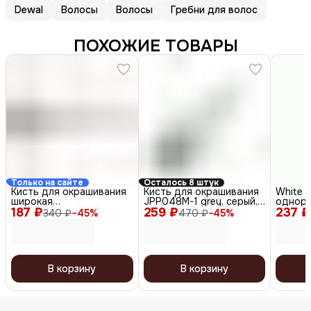
Dewal
Волосы
Волосы
Гребни для волос
ПОХОЖИЕ ТОВАРЫ
Только на сайте
Осталось 8 штук
Кисть для окрашивания
Кисть для окрашивания
White 
широкая
JPP048M-1 grey, серый,
однора
187 ₽
DBHS78black/transparent,
259 ₽
45 мм
237 ₽
космет
340 ₽
−
45
%
470 ₽
−
45
%
черный прозрачный
процед
белый, 
В корзину
В корзину