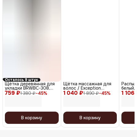
Осталось 9 штук
Щётка деревянная для
Щётка массажная для
Распыл
укладки BRWBC-308,
волос / Exception
белый,
759 ₽
коричневый
1 040 ₽
BREX707, синий
1 106 
1 380 ₽
−
45
%
1 890 ₽
−
45
%
В корзину
В корзину