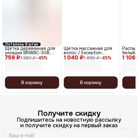
Осталось 9 штук
Щётка деревянная для
Щётка массажная для
Распыл
укладки BRWBC-308,
волос / Exception
белый,
759 ₽
коричневый
1 040 ₽
BREX707, синий
1 106 
1 380 ₽
−
45
%
1 890 ₽
−
45
%
В корзину
В корзину
Получите скидку
Подпишитесь на новостную рассылку
и получите скидку на первый заказ