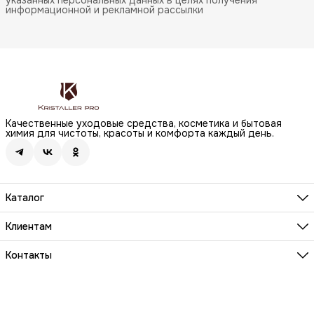
информационной и рекламной рассылки
Качественные уходовые средства, косметика и бытовая
химия для чистоты, красоты и комфорта каждый день.
Каталог
Бренды
Волосы
Клиентам
Лицо
О компании
Тело
Реквизиты
Контакты
Макияж
Условия сотрудничества
Бытовая химия
Адрес
Вопросы и ответы
Здоровье
г. Москва, Анненский проезд, д.1 стр. 20
Способы оплаты
Распродажа
Телефон
Заказы и доставка
8 (800) 200-18-85
Документы на товары
Телефон