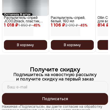
Осталось 9 штук
Распылитель-спрей
Распылитель-спрей,
Ollin 
JC002black, пластик,
белый, 160 мл
для вол
1 018 ₽
черный, 160 мл
1 106 ₽
814 ₽
200 мл
1 850 ₽
−
45
%
2 010 ₽
−
45
%
В корзину
В корзину
Получите скидку
Подпишитесь на новостную рассылку
и получите скидку на первый заказ
Подписаться
Нажимая «Подписаться», вы даете согласие на обработку
указанных персональных данных в целях получения