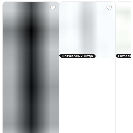
Осталось 7 штук
Остало