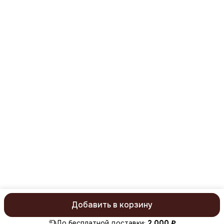
8 (977) 669-59-31
Режим работы
понедельник-пятница с 09:00 до 18:00
Эл. почта
mail@kristaller.pro
Эл. почта
Kristaller77@ya.ru
Добавить в корзину
ⓒ KristallerPro 2026. Все права защищены
Политика конфиденц
До бесплатной доставки:
2 000 ₽