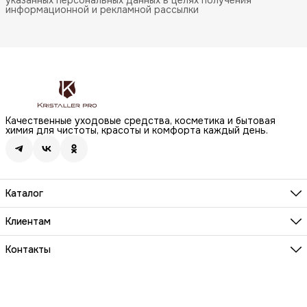
информационной и рекламной рассылки
Качественные уходовые средства, косметика и бытовая
химия для чистоты, красоты и комфорта каждый день.
Каталог
Бренды
Волосы
Клиентам
Лицо
О компании
Тело
Реквизиты
Контакты
Макияж
Условия сотрудничества
Бытовая химия
Адрес
Вопросы и ответы
Здоровье
г. Москва, Анненский проезд, д.1 стр. 20
Способы оплаты
Распродажа
Телефон
Заказы и доставка
8 (800) 200-18-85
Документы на товары
Телефон