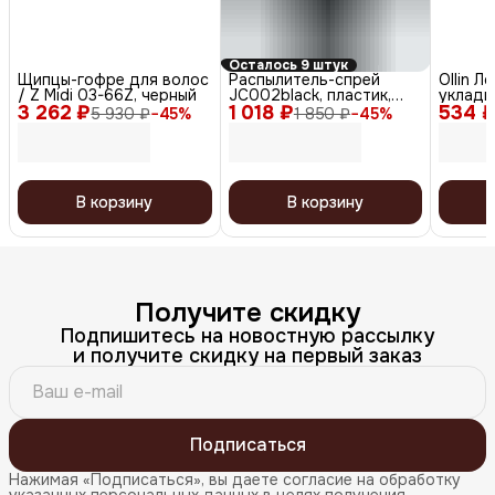
Осталось 9 штук
Щипцы-гофре для волос
Распылитель-спрей
Ollin Л
/ Z Midi 03-66Z, черный
JC002black, пластик,
укладк
3 262 ₽
1 018 ₽
черный, 160 мл
534 
фиксаци
5 930 ₽
−
45
%
1 850 ₽
−
45
%
В корзину
В корзину
Получите скидку
Подпишитесь на новостную рассылку
и получите скидку на первый заказ
Подписаться
Нажимая «Подписаться», вы даете согласие на обработку
указанных персональных данных в целях получения