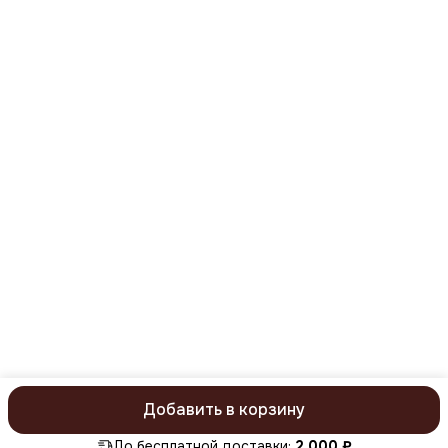
8 (977) 669-59-31
Режим работы
понедельник-пятница с 09:00 до 18:00
Эл. почта
mail@kristaller.pro
Эл. почта
Kristaller77@ya.ru
Добавить в корзину
ⓒ KristallerPro 2026. Все права защищены
Политика конфиденц
До бесплатной доставки:
2 000 ₽