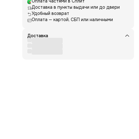
Оплата частями в Сплит
а
Доставка в пункты выдачи или до двери
лее
Удобный возврат
ором
Оплата — картой, СБП или наличными
Доставка
няет