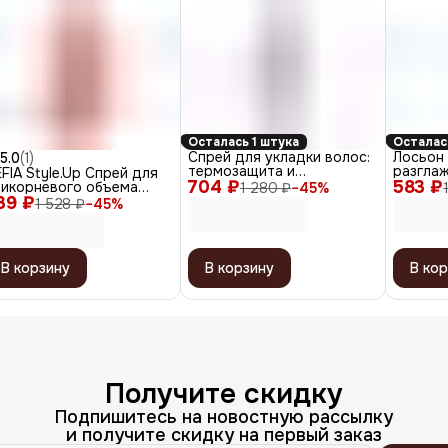
Осталась 1 штука
Осталас
Спрей для укладки волос:
Лосьон
5.0
(
1
)
термозащита и
разгла
FIA Style.Up Спрей для
704 ₽
антистатик All-In-One
583 ₽
эффект
рикорневого объема
1 280 ₽
−
45
%
Styler, 150 мл
«Холод
39 ₽
льной фиксации / Root
1 528 ₽
−
45
%
мл
fting Spray, 250 мл
В корзину
В корзину
В кор
Получите скидку
Подпишитесь на новостную рассылку
и получите скидку на первый заказ