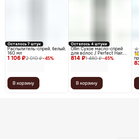
Осталось 7 штук
Осталось 4 штуки
Распылитель-спрей, белый,
Ollin Сухое масло-спрей
160 мл
для волос / Perfect Hair,
TE
1 106 ₽
814 ₽
200 мл
п
2 010 ₽
−
45
%
1 480 ₽
−
45
%
8
си
Li
В корзину
В корзину