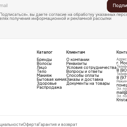
Подпи
Подписаться», вы даете согласие на обработку указанных перс
целях получения информационной и рекламной рассылки
Каталог
Клиентам
Конт
Бренды
О компании
Адрес
г. Мо
Волосы
Реквизиты
Телеф
Лицо
Условия сотрудничества
8 (8
Тело
Вопросы и ответы
Телеф
Макияж
Способы оплаты
8 (97
Бытовая химия
Заказы и доставка
Режим
Здоровье
Документы на товары
поне
Распродажа
Эл. по
mail@
Эл. по
Krist
циальности
Оферта
Гарантия и возврат