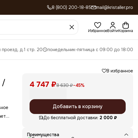
8 (800) 200-18-85
mail@kristaller.pro
Избранное
Войти
Корзина
 проезд, д.1 стр. 20
понедельник-пятница с 09:00 до 18:00
В избранное
 /
4 747 ₽
8 630 ₽
−
45
%
Добавить в корзину
ьное
ает
До бесплатной доставки:
2 000 ₽
но
му
ой
Преимущества