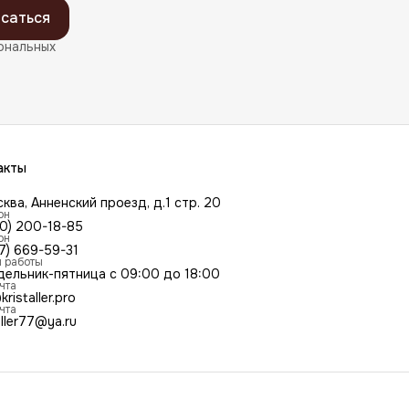
саться
ональных
акты
сква, Анненский проезд, д.1 стр. 20
он
00) 200-18-85
он
7) 669-59-31
 работы
дельник-пятница с 09:00 до 18:00
чта
kristaller.pro
чта
aller77@ya.ru