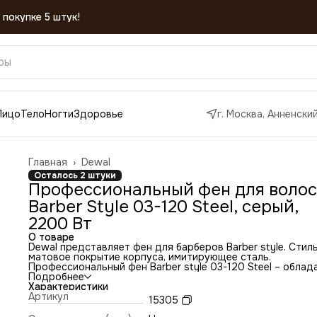
Лицо
Тело
Ногти
Здоровье
г. Москва, Анненский
Главная
›
Dewal
Осталось 2 штуки
Профессиональный фен для волос
Barber Style 03-120 Steel, серый,
2200 Вт
О товаре
Dewal представляет фен для барберов Barber style. Стил
матовое покрытие корпуса, имитирующее сталь.
Профессиональный фен Barber style 03-120 Steel – облад
маневренностью и большой мощностью, поэтому идеаль
Подробнее
подходит для работы в салоне. Благодаря универсально
Характеристики
размеру фен подходит как для женской, так и для мужск
Артикул
15305
руки. Ручка фена немного отклонена назад, что улучшает
эргономику при работе. Сопла скошенной формы