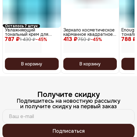
Осталось 7 штук
Увлажняющий
Зеркало косметическое
Enough
тональный крем для
карманное квадратное /
тональ
787 ₽
лица с коллагеном N25 /
413 ₽
Классическеая мода
788 ₽
лица с
1 430 ₽
−
45
%
750 ₽
−
45
%
Collagen 3X Moisture
MR7, 60 мм
Collage
Foundation SPF15,
Founda
темно-бежевый, 100 мл
слонов
В корзину
В корзину
Получите скидку
Подпишитесь на новостную рассылку
и получите скидку на первый заказ
Подписаться