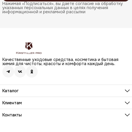
Нажимая «Подписаться», вы даете согласие на обработку
указанных персональных данных в целях получения
информационной и рекламной рассылки
Качественные уходовые средства, косметика и бытовая
химия для чистоты, красоты и комфорта каждый день.
Каталог
Бренды
Волосы
Клиентам
Лицо
О компании
Тело
Реквизиты
Контакты
Макияж
Условия сотрудничества
Бытовая химия
Адрес
Вопросы и ответы
Здоровье
г. Москва, Анненский проезд, д.1 стр. 20
Способы оплаты
Распродажа
Телефон
Заказы и доставка