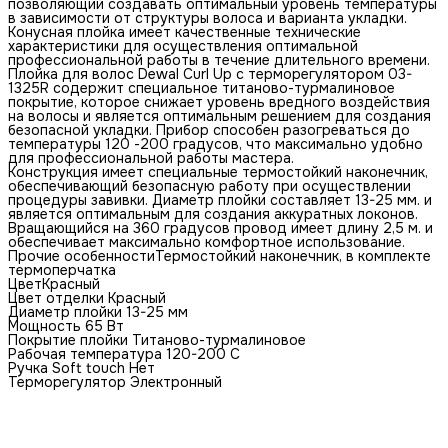
позволяющий создавать оптимальный уровень температуры
в зависимости от структуры волоса и варианта укладки.
Конусная плойка имеет качественные технические
характеристики для осуществления оптимальной
профессиональной работы в течение длительного времени.
Плойка для волос Dewal Сurl Up с терморегулятором 03-
1325R содержит специальное титаново-турмалиновое
покрытие, которое снижает уровень вредного воздействия
на волосы и является оптимальным решением для создания
безопасной укладки. Прибор способен разогреваться до
температуры 120 -200 градусов, что максимально удобно
для профессиональной работы мастера.
Конструкция имеет специальные термостойкий наконечник,
обеспечивающий безопасную работу при осуществлении
процедуры завивки. Диаметр плойки составляет 13-25 мм. и
является оптимальным для создания аккуратных локонов.
Вращающийся на 360 градусов провод имеет длину 2,5 м. и
обеспечивает максимально комфортное использование.
Прочие особенностиТермостойкий наконечник, в комплекте
термоперчатка
ЦветКрасный
Цвет отделки Красный
Диаметр плойки 13-25 мм
Мощность 65 Вт
Покрытие плойки Титаново-турмалиновое
Рабочая температура 120-200 С
Ручка Soft touch Нет
Терморегулятор Электронный