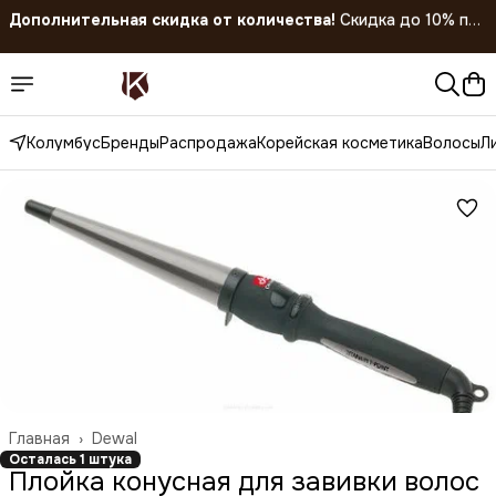
покупке 5 штук!
Скидка 45% на все товары до 31.07.2026
Колумбус
Бренды
Распродажа
Корейская косметика
Волосы
Л
Главная
›
Dewal
Осталась 1 штука
Плойка конусная для завивки волос