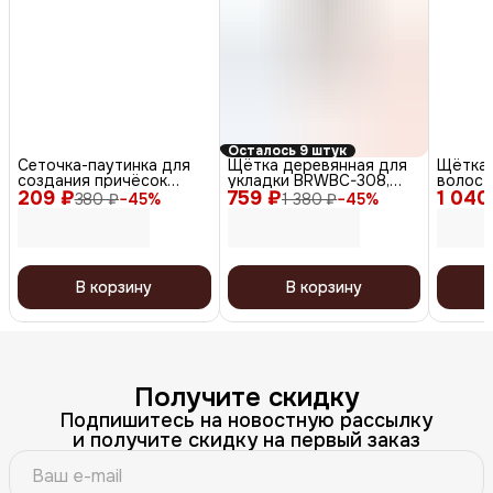
Осталось 9 штук
Сеточка-паутинка для
Щётка деревянная для
Щётка 
создания причёсок
укладки BRWBC-308,
волос /
209 ₽
большая СЕ102, белый, 2
759 ₽
коричневый
1 040
BREX70
380 ₽
−
45
%
1 380 ₽
−
45
%
шт.
В корзину
В корзину
Получите скидку
Подпишитесь на новостную рассылку
и получите скидку на первый заказ