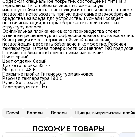
Содержит специальное покрытие, состоящее из титана и
турмалина. Титан обеспечивает максимальную
износоустойчивость конструкции и долговечность, а также
позволяет использовать при укладке самые разнообразные
средства без вреда для устройства. Турмалин создает
потоки ионизации, которые бережно воздействуют на
структуру волоса.
Оригинальная плойка немецкого производства станет
отличным решением для профессионального использования.
Конструкция имеет термоустойчивый наконечник,
позволяющий работать безопасно и комфортно. Рабочая
температура нагрева поверхности составляет 190 градусов.
Прочие особенностиТермостойкий наконечник
ЦветЧерный
Цвет отделки Серый
Диаметр плойки 33 мм
Мощность 48 Вт
Покрытие плойки Титаново-турмалиновое
Рабочая температура 190 С
Ручка Soft touch Да
Терморегулятор Нет
Dewal
Волосы
Волосы
Щипцы, выпрямители, плойк
ПОХОЖИЕ ТОВАРЫ