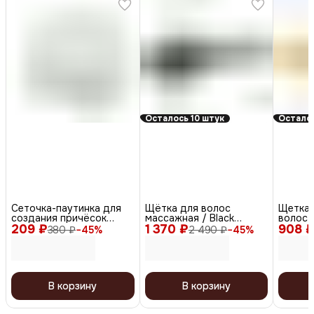
Осталось 10 штук
Осталос
Сеточка-паутинка для
Щётка для волос
Щетка 
создания причёсок
массажная / Black
волос 
209 ₽
большая СЕ102, белый, 2
1 370 ₽
BRWT62, черный
908 
Banana
380 ₽
−
45
%
2 490 ₽
−
45
%
шт.
В корзину
В корзину