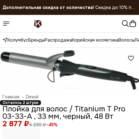
Дополнительная скидка от количества!
Скидка до 10% при
покупке 5 штук!
Скидка 45% на все товары до 31.07.2026
Колумбус
Бренды
Распродажа
Корейская косметика
Волосы
Л
Главная
›
Dewal
Осталось 2 штуки
Плойка для волос / Titanium T Pro
03-33-А , 33 мм, черный, 48 Вт
2 877 ₽
5 230 ₽
−
45
%