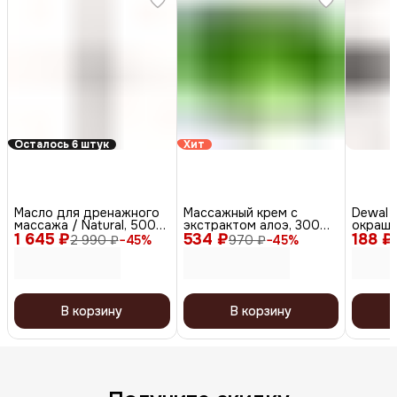
Осталось 6 штук
Хит
Масло для дренажного
Массажный крем с
Dewal 
массажа / Natural, 500
экстрактом алоэ, 300
окраши
1 645 ₽
мл
534 ₽
мл
188 ₽
DBHS7
2 990 ₽
−
45
%
970 ₽
−
45
%
black/t
чёрный
В корзину
В корзину