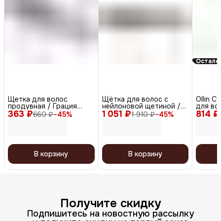
Остало
Щетка для волос
Щётка для волос с
Ollin 
продувная / Грация
нейлоновой щетиной /
для вол
363 ₽
DBG9, черный
1 051 ₽
Vitrage BRV4, черный
814 ₽
200 мл
660 ₽
−
45
%
1 910 ₽
−
45
%
В корзину
В корзину
Получите скидку
Подпишитесь на новостную рассылку