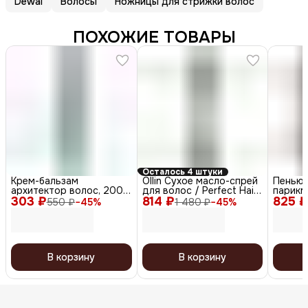
Dewal
Волосы
Ножницы для стрижки волос
ПОХОЖИЕ ТОВАРЫ
Осталось 4 штуки
Крем-бальзам
Ollin Сухое масло-спрей
Пенью
архитектор волос, 200
для волос / Perfect Hair,
парикм
303 ₽
мл
814 ₽
200 мл
825 ₽
двусто
550 ₽
−
45
%
1 480 ₽
−
45
%
ассорт
В корзину
В корзину