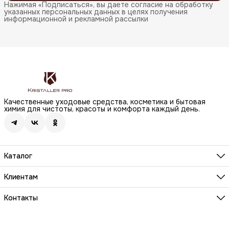
Нажимая «Подписаться», вы даете согласие на обработку
указанных персональных данных в целях получения
информационной и рекламной рассылки
Качественные уходовые средства, косметика и бытовая
химия для чистоты, красоты и комфорта каждый день.
Каталог
Бренды
Волосы
Клиентам
Лицо
О компании
Тело
Реквизиты
Контакты
Макияж
Условия сотрудничества
Бытовая химия
Адрес
Вопросы и ответы
Здоровье
г. Москва, Анненский проезд, д.1 стр. 20
Способы оплаты
Распродажа
Телефон
Заказы и доставка