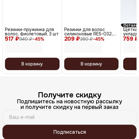
Осталос
Резинки-пружинка для
Резинки для волос
Щётка 
волос, фиолетовый, 3 шт
силиконовые RES-032,
укладк
517 ₽
209 ₽
черный/белый, 50 шт.
759 ₽
коричн
940 ₽
−
45
%
380 ₽
−
45
%
В корзину
В корзину
Получите скидку
Подпишитесь на новостную рассылку
и получите скидку на первый заказ
Подписаться