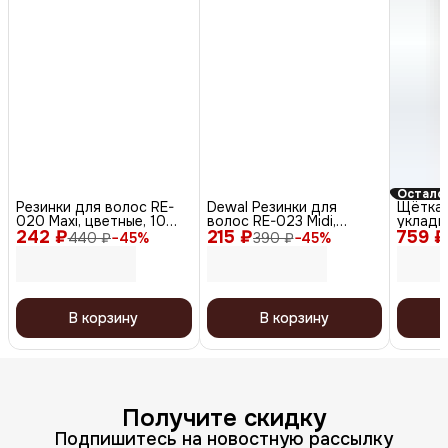
Осталос
Резинки для волос RE-
Dewal Резинки для
Щётка 
020 Maxi, цветные, 10
волос RE-023 Midi,
укладк
242 ₽
шт.
215 ₽
цветные, 10 шт.
759 ₽
коричн
440 ₽
−
45
%
390 ₽
−
45
%
В корзину
В корзину
Получите скидку
Подпишитесь на новостную рассылку