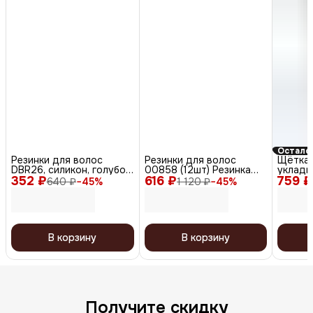
Осталос
Резинки для волос
Резинки для волос
Щётка 
DBR26, силикон, голубой,
00858 (12шт) Резинка
укладк
352 ₽
жёлтый, оранжевый, 12
616 ₽
КРЮЧОК черная
759 ₽
коричн
640 ₽
−
45
%
1 120 ₽
−
45
%
шт.
В корзину
В корзину
Получите скидку