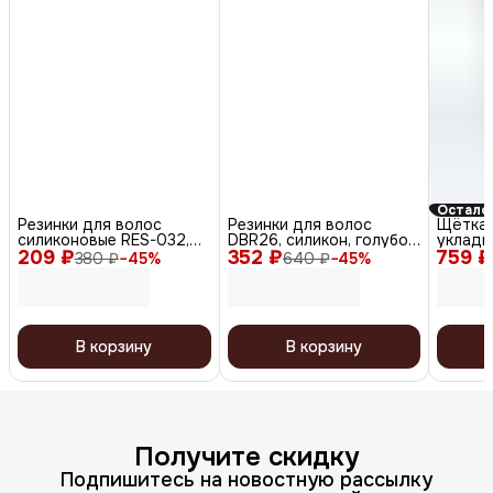
Осталос
Резинки для волос
Резинки для волос
Щётка 
силиконовые RES-032,
DBR26, силикон, голубой,
укладк
209 ₽
черный/белый, 50 шт.
352 ₽
жёлтый, оранжевый, 12
759 ₽
коричн
380 ₽
−
45
%
640 ₽
−
45
%
шт.
В корзину
В корзину
Получите скидку
Подпишитесь на новостную рассылку