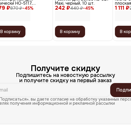
ически НО-5117,
Maxi, черный, 10 шт.
плоская
79 ₽
ричневый, 14 см
242 ₽
1 111 ₽
искусст
870 ₽
−
45
%
440 ₽
−
45
%
черный
В корзину
В корзину
В кор
Получите скидку
Подпишитесь на новостную рассылку
и получите скидку на первый заказ
Подпи
Подписаться», вы даете согласие на обработку указанных перс
целях получения информационной и рекламной рассылки