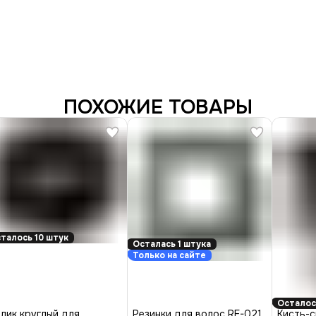
ПОХОЖИЕ ТОВАРЫ
талось 10 штук
Осталась 1 штука
Только на сайте
Осталос
лик круглый для
Резинки для волос RE-021
Кисть-с