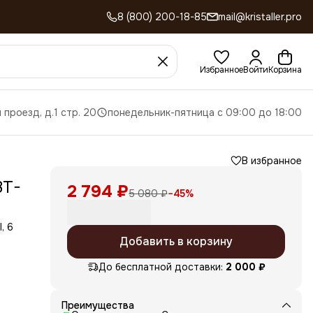
8 (800) 200-18-85
mail@kristaller.pro
Избранное
Войти
Корзина
 проезд, д.1 стр. 20
понедельник-пятница с 09:00 до 18:00
В избранное
BT-
2 794 ₽
5 080 ₽
−
45
%
, 6
Добавить в корзину
тных
До бесплатной доставки:
2 000 ₽
лем
Преимущества