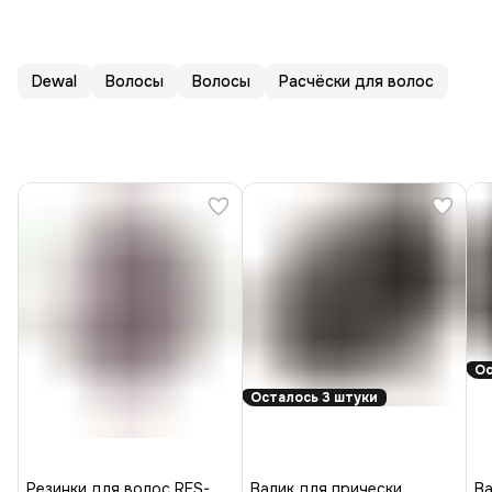
Dewal
Волосы
Волосы
Расчёски для волос
Ос
Осталось 3 штуки
Резинки для волос RES-
Валик для прически
Ва