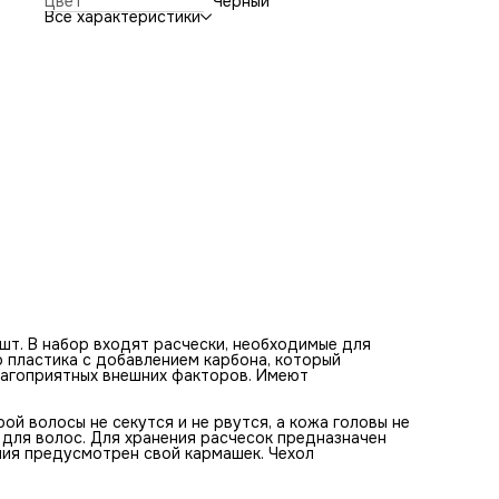
Цвет
Черный
для волос. Для хранения расчесок предназначен стильны
Все характеристики
серебристый чехол-косметичка. Для каждого изделия
предусмотрен свой кармашек. Чехол закрывается с пом
надежной широкой липучки.
 шт. В набор входят расчески, необходимые для
 пластика с добавлением карбона, который
лагоприятных внешних факторов. Имеют
й волосы не секутся и не рвутся, а кожа головы не
для волос. Для хранения расчесок предназначен
лия предусмотрен свой кармашек. Чехол