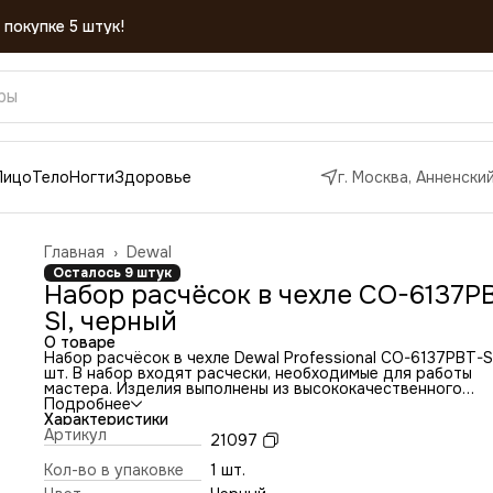
Лицо
Тело
Ногти
Здоровье
г. Москва, Анненский
Главная
›
Dewal
Осталось 9 штук
Набор расчёсок в чехле CO-6137P
SI, черный
О товаре
Набор расчёсок в чехле Dewal Professional CO-6137PBT-SI
шт. В набор входят расчески, необходимые для работы
мастера. Изделия выполнены из высококачественного
пластика с добавлением карбона, который устойчив к
Подробнее
механическим повреждениям и воздействию неблагоприя
Характеристики
внешних факторов. Имеют антистатическое покрытие.
Артикул
21097
Зубья расчесок имеют закругленную форму, благодаря
которой волосы не секутся и не рвутся, а кожа головы не
Кол-во в упаковке
1 шт.
травмируется. Некоторые расчески оснащены разделите