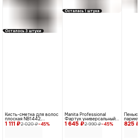
Осталась 1 штука
Осталось 3 штуки
Кисть-сметка для волос
Manita Professional
Пенью
плоская NB1442,
Фартук универсальный
парикм
1 111 ₽
искусственная щетина,
1 645 ₽
для мастера салона
825 ₽
двусто
2 020 ₽
−
45
%
2 990 ₽
−
45
%
черный
красоты, серый
ассорт