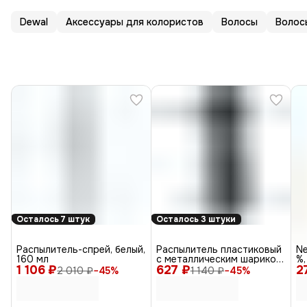
Dewal
Аксессуары для колористов
Волосы
Волос
Осталось 7 штук
Осталось 3 штуки
Распылитель-спрей, белый,
Распылитель пластиковый
Ne
160 мл
с металлическим шариком
%,
1 106 ₽
627 ₽
JC0036grey, 250 мл
2
2 010 ₽
−
45
%
1 140 ₽
−
45
%