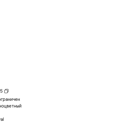
5
ограничен
ноцветный
al