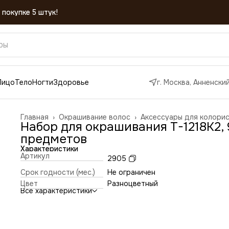
 покупке 5 штук!
Лицо
Тело
Ногти
Здоровье
г. Москва, Анненский
Главная
›
Окрашивание волос
›
Аксессуары для колори
Набор для окрашивания T-1218K2, 
предметов
Характеристики
Артикул
2905
Срок годности (мес.)
Не ограничен
Цвет
Разноцветный
Все характеристики