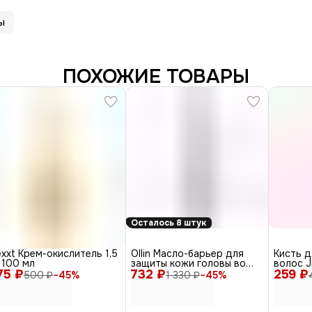
ы
ПОХОЖИЕ ТОВАРЫ
Осталось 8 штук
xxt Крем-окислитель 1,5
Ollin Масло-барьер для
Кисть д
 100 мл
защиты кожи головы во
волос J
75 ₽
732 ₽
время окрашивания /
259 ₽
пластик
500 ₽
−
45
%
1 330 ₽
−
45
%
Service Line, 150 мл