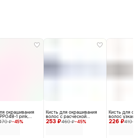
ля окрашивания
Кисть для окрашивания
Кисть для ок
PP048-1 pink,
волос с расчёской
волос узкая 
, розовый
253 ₽
JPP049, голубой, черная
226 ₽
фиолетовый,
470 ₽
−
45
%
460 ₽
−
45
%
410 ₽
щетина