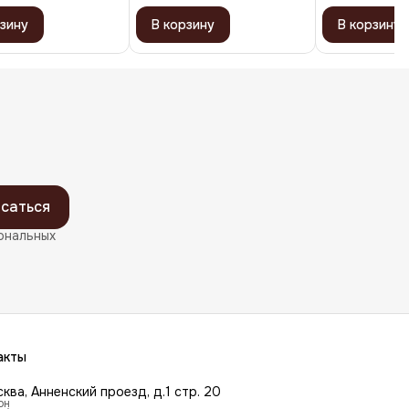
зину
В корзину
В корзину
саться
ональных
акты
сква, Анненский проезд, д.1 стр. 20
он