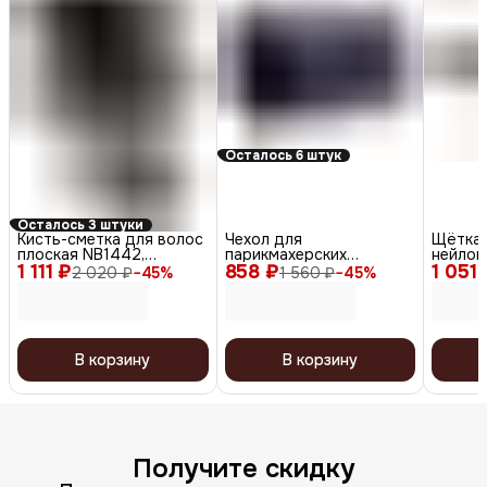
Осталось 6 штук
Осталось 3 штуки
Кисть-сметка для волос
Чехол для
Щётка 
плоская NB1442,
парикмахерских
нейлон
1 111 ₽
искусственная щетина,
858 ₽
инструментов на пояс
1 051 
Vitrag
2 020 ₽
−
45
%
1 560 ₽
−
45
%
черный
C6-09, полимерный
материал, черный
В корзину
В корзину
Получите скидку