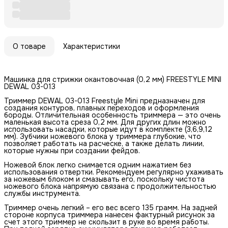
О товаре
Характеристики
Машинка для стрижки окантовочная (0,2 мм) FREESTYLE MINI
DEWAL 03-013
Триммер DEWAL 03-013 Freestyle Mini предназначен для
создания контуров, плавных переходов и оформления
бороды. Отличительная особенность триммера — это очень
маленькая высота среза 0,2 мм. Для других длин можно
использовать насадки, которые идут в комплекте (3,6,9,12
мм). Зубчики ножевого блока у триммера глубокие, что
позволяет работать на расческе, а также делать линии,
которые нужны при создании фейдов.
Ножевой блок легко снимается одним нажатием без
использования отвертки. Рекомендуем регулярно ухаживать
за ножевым блоком и смазывать его, поскольку чистота
ножевого блока напрямую связана с продолжительностью
службы инструмента.
Триммер очень легкий – его вес всего 135 грамм. На задней
стороне корпуса триммера нанесен фактурный рисунок за
счет этого триммер не скользит в руке во время работы.