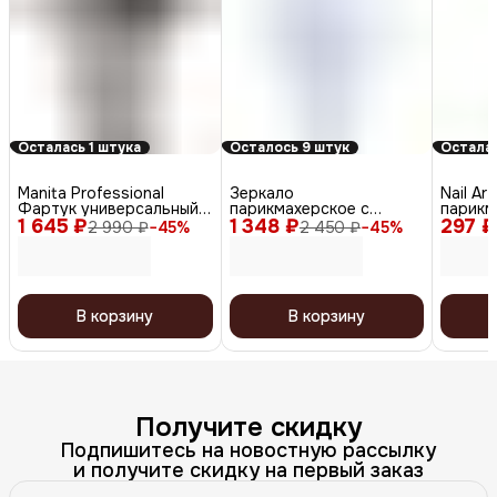
Осталась 1 штука
Осталось 9 штук
Осталас
Manita Professional
Зеркало
Nail Ar
Фартук универсальный
парикмахерское с
парикм
1 645 ₽
для мастера салона
1 348 ₽
ручкой MR-61silver,
297 ₽
полиэти
2 990 ₽
−
45
%
2 450 ₽
−
45
%
красоты, серый
серый
50 шт.
В корзину
В корзину
Получите скидку
Подпишитесь на новостную рассылку
и получите скидку на первый заказ