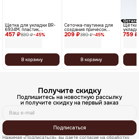
Осталос
Щетка для укладки BR-
Сеточка-паутинка для
Щётка 
6934M, пластик,
создания причёсок
укладк
457 ₽
коричневый
209 ₽
большая СЕ102, белый, 2
759 ₽
коричн
830 ₽
−
45
%
380 ₽
−
45
%
шт.
В корзину
В корзину
Получите скидку
Подпишитесь на новостную рассылку
и получите скидку на первый заказ
Подписаться
Нажимая «Подписаться», вы даете согласие на обработку