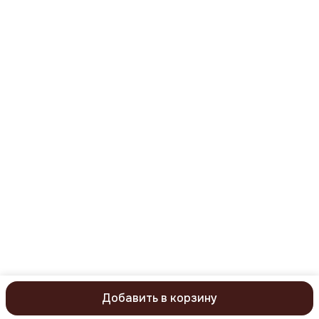
Телефон
8 (977) 669-59-31
Режим работы
понедельник-пятница с 09:00 до 18:00
Эл. почта
mail@kristaller.pro
Эл. почта
Kristaller77@ya.ru
Добавить в корзину
ⓒ KristallerPro 2026. Все права защищены
Политика конфиденц