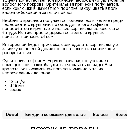
эффектной естественной прически необходимо увлажнение
волосяного покрова. Оригинальная прическа получается,
если коклюшки в шахматном порядке накручивать вдоль
височно-боковой и затылочной зон.
Необычно красивой получается головка, если мелкие пряди
чередовать с крупными, правда, для этого эффекта
понадобятся и крупные, и мелкие вертикальные коклюшки-
бигуди. Мелкие прядки держатся долго, а крупные –
придают прическе объем.
Интересной будет прическа, если сделать вертикальную
завивку не по всей длине волос, а только на кончиках, и
распустить их.
Сушить лучше феном. Упругие завитки, полученные с
помощью коклюшек-бигуди, расчесывать не надо. Вся
красота, вся «изюминка» прически именно в таких
нерасчесанных локонах.
12 шт/уп
d 16 мм
серые
Dewal
Бигуди и коклюшки для волос
Волосы
Волос