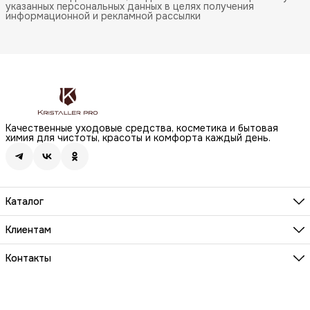
указанных персональных данных в целях получения
информационной и рекламной рассылки
Качественные уходовые средства, косметика и бытовая
химия для чистоты, красоты и комфорта каждый день.
Каталог
Бренды
Волосы
Клиентам
Лицо
О компании
Тело
Реквизиты
Контакты
Макияж
Условия сотрудничества
Бытовая химия
Адрес
Вопросы и ответы
Здоровье
г. Москва, Анненский проезд, д.1 стр. 20
Способы оплаты
Распродажа
Телефон
Заказы и доставка
8 (800) 200-18-85
Документы на товары