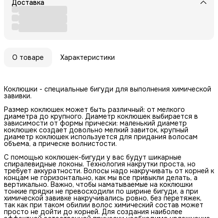
Доставка
О товаре
Характеристики
Коклюшки - специальные бигуди для выполнения химической
завивки.
Размер коклюшек может быть различный: от мелкого
диаметра до крупного. Диаметр коклюшек выбирается в
зависимости от формы прически: маленький диаметр
коклюшек создает довольно мелкий завиток, крупный
диаметр коклюшек используется для придания волосам
объема, а прическе волнистости.
С помощью коклюшек-бигуди у вас будут шикарные
спиралевидные локоны. Технология накрутки проста, но
требует аккуратности. Волосы надо накручивать от корней к
концам не горизонтально, как мы все привыкли делать, а
вертикально. Важно, чтобы наматываемые на коклюшки
тонкие прядки не превосходили по ширине бигуди, а при
химической завивке накручивались ровно, без перетяжек,
так как при таком обилии волос химический состав может
просто не дойти до корней. Для создания наиболее