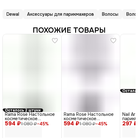
Dewal
Аксессуары для парикмахеров
Волосы
Воло
ПОХОЖИЕ ТОВАРЫ
Осталас
Осталось 2 штуки
Rama Rose Настольное
Rama Rose Настольное
Nail Ar
косметическое
косметическое
парикм
594 ₽
двустороннее зеркало с
594 ₽
двустороннее зеркало с
297 ₽
полиэти
1 080 ₽
−
45
%
1 080 ₽
−
45
%
5X увеличением на
5X увеличением на
50 шт.
гибкой ножке 466, в
гибкой ножке 467, в
ассортименте
ассортименте