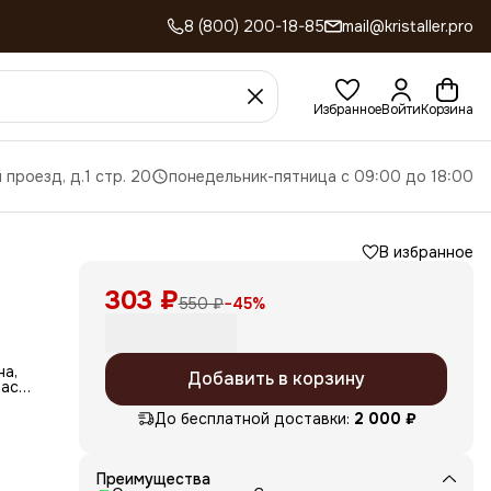
8 (800) 200-18-85
mail@kristaller.pro
Избранное
Войти
Корзина
 проезд, д.1 стр. 20
понедельник-пятница с 09:00 до 18:00
В избранное
303 ₽
550 ₽
−
45
%
на,
Добавить в корзину
раску
орма
До бесплатной доставки:
2 000 ₽
й.
ы и
Преимущества