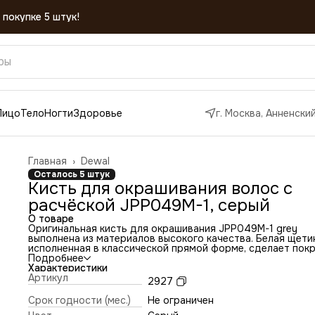
Лицо
Тело
Ногти
Здоровье
г. Москва, Анненский
Главная
›
Dewal
Осталось 5 штук
Кисть для окрашивания волос с
расчёской JPP049M-1, серый
О товаре
Оригинальная кисть для окрашивания JPP049M-1 grey
выполнена из материалов высокого качества. Белая щети
исполненная в классической прямой форме, сделает пок
равномерной и качественной. Размер щетины - 45 мм, ф
Подробнее
кисти – стандартная. Ручка кисти со специальным
Характеристики
заостренным концом, для равномерного отделения пряде
Артикул
2927
Аккуратная кисть из искусственной щетины отличного
качества, позволяет окрашивать волосы любой структур
Срок годности (мес.)
Не ограничен
сделает это в лучшем виде.