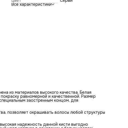
Цвет
Серый
Необычный дизайн, комфортное применение, практичност
Все характеристики
высокая надежность данной кисти выгодно отличают
профессиональную кисть DEWAL. Классический серый цв
корпуса в сочетании с белым цветом щетины кисти прид
инструменту особый стиль.
ена из материалов высокого качества. Белая
 покраску равномерной и качественной. Размер
о специальным заостренным концом, для
тва, позволяет окрашивать волосы любой структуры
 высокая надежность данной кисти выгодно