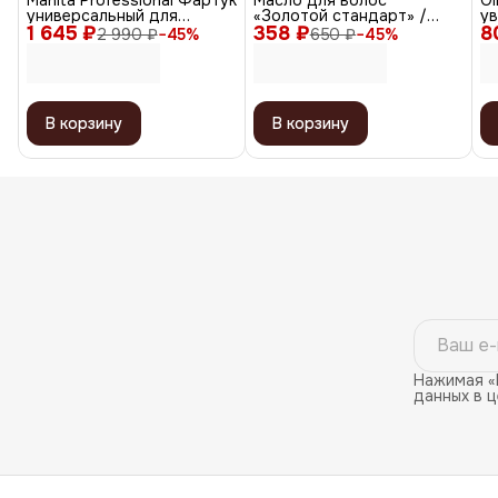
Manita Professional Фартук
Масло для волос
Ol
универсальный для
«Золотой стандарт» /
ув
1 645 ₽
мастера салона красоты,
358 ₽
Gold Oil, 30 мл
8
во
2 990 ₽
−
45
%
650 ₽
−
45
%
серый
Oi
В корзину
В корзину
Нажимая «
данных в 