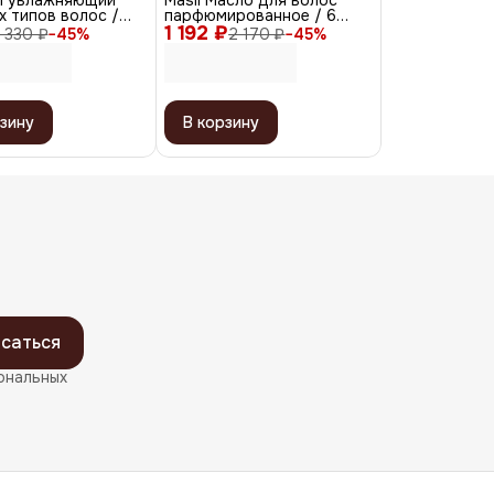
м увлажняющий
Masil Масло для волос
х типов волос /
парфюмированное / 6
ing Conditioner, 420
1 192 ₽
Salon Hair Perfume Oil, 60
1 330 ₽
−
45
%
2 170 ₽
−
45
%
мл
зину
В корзину
саться
ональных