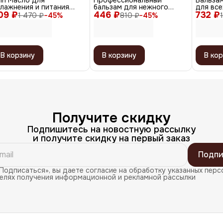
lin Масло для
Профессиональный
Бальза
лажнения и питания
бальзам для нежного
для все
09 ₽
лос / Perfect Hair Tres
446 ₽
ухода за волосами /
732 ₽
Moistur
1 470 ₽
−
45
%
810 ₽
−
45
%
l, 50 мл
Gentle Cleanse, 1000 мл
мл
В корзину
В корзину
В кор
Получите скидку
Подпишитесь на новостную рассылку
и получите скидку на первый заказ
Подпи
Подписаться», вы даете согласие на обработку указанных перс
целях получения информационной и рекламной рассылки