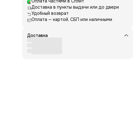
ь и
Оплата частями в Сплит
Доставка в пункты выдачи или до двери
ет
Удобный возврат
ает
Оплата — картой, СБП или наличными
Доставка