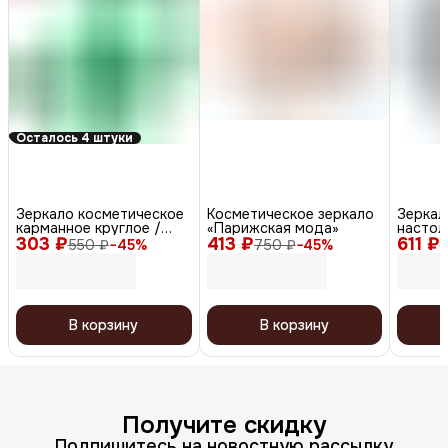
Осталось 4 штуки
Зеркало косметическое
Косметическое зеркало
Зеркал
карманное круглое /
«Парижская мода»
настол
303 ₽
Комфорт DBK2706,
413 ₽
611 ₽
прозра
550 ₽
−
45
%
750 ₽
−
45
%
1
зеленый, 60 мм
В корзину
В корзину
Получите скидку
Подпишитесь на новостную рассылку