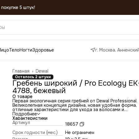
Лицо
Тело
Ногти
Здоровье
г. Москва, Анненский
Главная
›
Dewal
Осталось 2 штуки
Гребень широкий / Pro Ecology EK
4788, бежевый
О товаре
Первая экологичная серия гребней от Dewal Professional.
Великолепная концепция дизайна, новая удобная форма,
отличные характеристики для ухода за волосами и
удовольствие от использования: подходят для влажных 
Подробнее
сухих волос. Легко расчесывают запутавшиеся волосы, не
Характеристики
ломая и не повреждая их. Эргономичный дизайн.
Артикул
18657
Закругленные зубчики не царапают кожу головы. Бежевый
широкий гребень изготовлен из материала на биологичес
Срок годности (мес.)
Не ограничен
основе, 30% кокосовой шелухи, и 70% смолы, материал