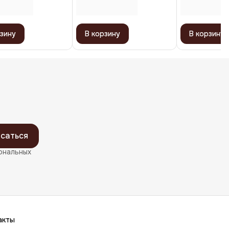
зину
В корзину
В корзину
саться
ональных
акты