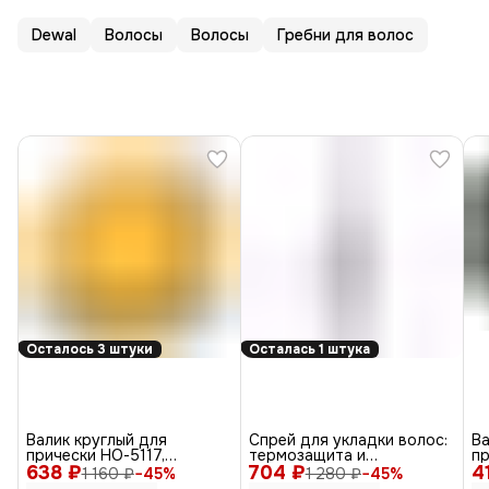
Dewal
Волосы
Волосы
Гребни для волос
Осталось 3 штуки
Осталась 1 штука
Валик круглый для
Спрей для укладки волос:
Ва
прически НО-5117,
термозащита и
пр
638 ₽
блондин, 14 см
704 ₽
антистатик All-In-One
4
14
1 160 ₽
−
45
%
1 280 ₽
−
45
%
Styler, 150 мл