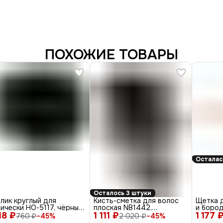
ПОХОЖИЕ ТОВАРЫ
Осталас
Осталось 3 штуки
лик круглый для
Кисть-сметка для волос
Щетка д
ически НО-5117, чёрный,
плоская NB1442,
и бород
18 ₽
 см
1 111 ₽
искусственная щетина,
1 177 
CO-28, 
760 ₽
−
45
%
2 020 ₽
−
45
%
черный