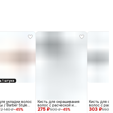
ь 1 штука
ля укладки волос
Кисть для окрашивания
Кисть для ок
ы / Barber Style
волос с расческой и
волос с расч
₽
коричневый
275 ₽
крючком T-1156, черный,
303 ₽
JPP049-1, че
2 140 ₽
−
45
%
500 ₽
−
45
%
550 ₽
30 мм