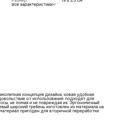
Размер
19 х 3,5 см
пригоден для вторичной переработки.
Все характеристики
еликолепная концепция дизайна, новая удобная
довольствие от использования: подходят для
осы, не ломая и не повреждая их. Эргономичный
евый широкий гребень изготовлен из материала на
 материал пригоден для вторичной переработки.