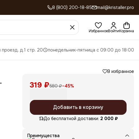
8 (800) 200-18-85
mail@kristaller.pro
Избранное
Войти
Корзина
 проезд, д.1 стр. 20
понедельник-пятница с 09:00 до 18:00
В избранное
-
319 ₽
580 ₽
−
45
%
Добавить в корзину
и
До бесплатной доставки:
2 000 ₽
кой
Преимущества