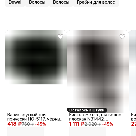
Dewal
Волосы
Волосы
Гребни для волос
Осталось 3 штуки
Валик круглый для
Кисть-сметка для волос
К
прически НО-5117, чёрный,
плоская NB1442,
во
418 ₽
14 см
1 111 ₽
искусственная щетина,
2
кр
760 ₽
−
45
%
2 020 ₽
−
45
%
черный
3