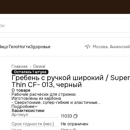
Лицо
Тело
Ногти
Здоровье
г. Москва, Анненский
Главная
›
Dewal
Осталась 1 штука
Гребень с ручкой широкий / Super
Thin СF- 013, черный
О товаре
Рабочие расчёски для стрижки.
Изготовлены из карбона
- Сверхтонкие, супер-гибкие и эластичные
- Устойчивы к химическим веществам
Подробнее
- Идеально ровные и цельные зубчики с особой полировк
Характеристики
- Улучшенная антистатическая поверхность
Артикул
11033
- Подходят для стрижки волос любой длины
Срок годности (мес.)
Не ограничен