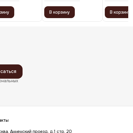
зину
В корзину
В корзину
саться
ональных
акты
сква, Анненский проезд, д.1 стр. 20