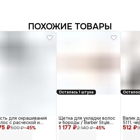
ПОХОЖИЕ ТОВАРЫ
Осталась 1 штука
Осталос
исть для окрашивания
Щетка для укладки волос
Валик д
лос с расческой и
и бороды / Barber Style
5111, че
75 ₽
ючком T-1156, черный,
1 177 ₽
CO-28, коричневый
512 ₽
500 ₽
−
45
%
2 140 ₽
−
45
%
9
0 мм