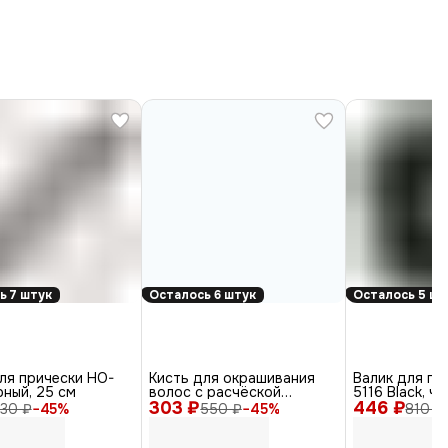
ь 7 штук
Осталось 6 штук
Осталось 5 шт
ля прически HO-
Кисть для окрашивания
Валик для пр
рный, 25 см
волос с расчёской
5116 Black, ч
303 ₽
JPP049D-1, синий
446 ₽
30 ₽
−
45
%
550 ₽
−
45
%
810 ₽