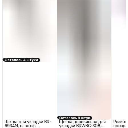
Осталось 4 штуки
Осталось 9 штук
Щетка для укладки BR-
Щётка деревянная для
Резинк
6934M, пластик,
укладки BRWBC-308,
прозра