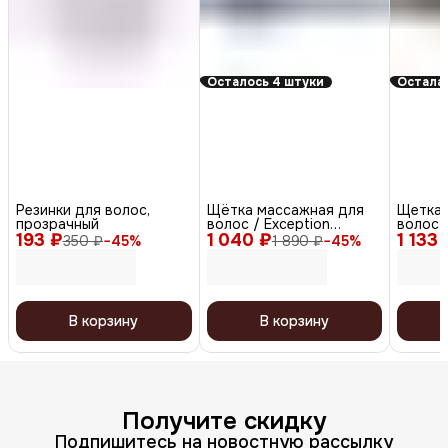
Осталось 4 штуки
Осталас
Резинки для волос,
Щётка массажная для
Щетка 
прозрачный
волос / Exception
волос 
193 ₽
1 040 ₽
BREX707, синий
1 133 
BRTO-3
350 ₽
−
45
%
1 890 ₽
−
45
%
В корзину
В корзину
Получите скидку
Подпишитесь на новостную рассылку