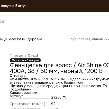
Лицо
Тело
Ногти
Здоровье
г. Москва, Анненский
Главная
›
Dewal
Осталась 1 штука
Фен-щетка для волос / Air Shine 0
400A, 38 / 50 мм, черный, 1200 Вт
О товаре
Фен-щетка DEWAL PRO AIR SHINE – идеальный инструмент
альтернатива укладке феном с брашингом.
Щетина у фен-щетки средней длины, тонкая и частая. Так
частая щетина отлично разглаживает волосы по всей дли
Подробнее
хорошо подкручивает кончики.
Характеристики
Благодаря насадкам с керамическим покрытием волосы
Артикул
23236
приобретают здоровый блеск. Насадки прочно фиксирую
и не слетают во время работы. Эта фен-щетка не только
Срок годности (мес.)
92
высушит ваши волосы, но и с легкостью придаст волосам