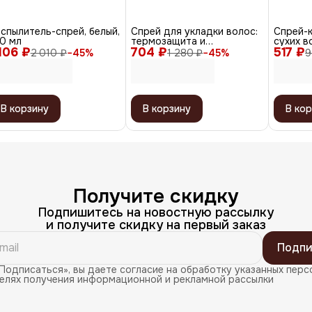
спылитель-спрей, белый,
Спрей для укладки волос:
Спрей-
0 мл
термозащита и
сухих в
 106 ₽
704 ₽
антистатик All-In-One
517 ₽
200 мл
2 010 ₽
−
45
%
1 280 ₽
−
45
%
9
Styler, 150 мл
В корзину
В корзину
В кор
Получите скидку
Подпишитесь на новостную рассылку
и получите скидку на первый заказ
Подпи
Подписаться», вы даете согласие на обработку указанных перс
целях получения информационной и рекламной рассылки