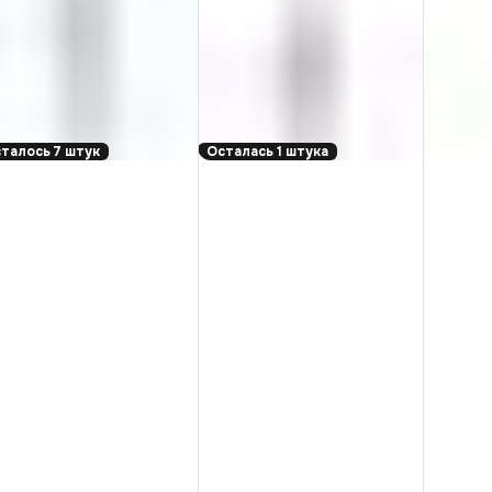
талось 7 штук
Осталась 1 штука