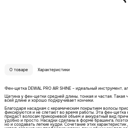
О товаре
Характеристики
Фен-щетка DEWAL PRO AIR SHINE – идеальный инструмент, а
Щетина у фен-щетки средней длины, тонкая и частая. Такая
всей длине и хорошо подкручивает кончики.
Благодаря насадкам с керамическим покрытием волосы при
фиксируются и не слетают во время работы. Эта фен-щетка 
придаст волосам прикорневой объем и аккуратный вид приче
удобно и просто. Насадки сделаны в форме брашинга, поэто
но и создавать легкие кудри. Сочетание этих характеристи