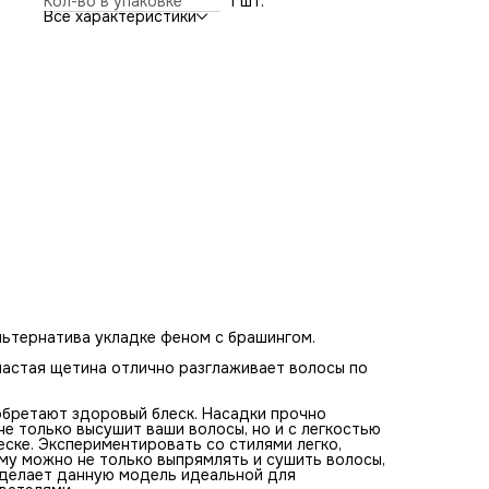
Кол-во в упаковке
1 шт.
прикорневой объем и аккуратный вид прическе.
Все характеристики
Экспериментировать со стилями легко, удобно и просто.
Насадки сделаны в форме брашинга, поэтому можно не
только выпрямлять и сушить волосы, но и создавать легк
кудри. Сочетание этих характеристик делает данную мо
идеальной для использования как профессионалами, так 
обычными пользователями.
Технические характеристики:
- Мощность 1200Вт;
- 2 режима скорости;
- 3 температурных режима;
- 2 насадки (38 мм / 50 мм);
- Кнопка холодного воздуха;
- Поворот насадок на 360°.
льтернатива укладке феном с брашингом.
 частая щетина отлично разглаживает волосы по
обретают здоровый блеск. Насадки прочно
не только высушит ваши волосы, но и с легкостью
ске. Экспериментировать со стилями легко,
му можно не только выпрямлять и сушить волосы,
к делает данную модель идеальной для