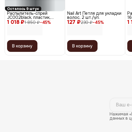
Осталось 9 штук
Распылитель-спрей
Nail Art Петля для укладки
Ра
JC002black, пластик,
волос, 2 шт./уп.
16
1 018 ₽
черный, 160 мл
127 ₽
1
1 850 ₽
−
45
%
230 ₽
−
45
%
В корзину
В корзину
Нажимая «
данных в 