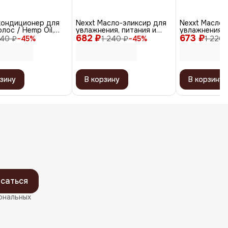
кондиционер для
Nexxt Масло-эликсир для
Nexxt Масло-
олос / Hemp Oil,
увлажнения, питания и
увлажнения, 
682 ₽
роста волос, 100 мл
673 ₽
роста волос,
40 ₽
−
45
%
1 240 ₽
−
45
%
1 220 
зину
В корзину
В корзину
саться
ональных