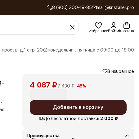
8 (800) 200-18-85
mail@kristaller.pro
Избранное
Войти
Корзина
 проезд, д.1 стр. 20
понедельник-пятница с 09:00 до 18:00
В избранное
3-
4 087 ₽
7 430 ₽
−
45
%
,
Добавить в корзину
ая
не и
До бесплатной доставки:
2 000 ₽
тся
Преимущества