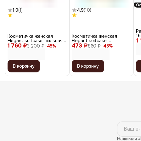
Ос
1.0
(
1
)
4.9
(
10
)
Ра
16
Косметичка женская
Косметичка женская
1
Elegant suitcase, пыльная
Elegant suitcase,
1 760 ₽
роза
473 ₽
терракотовый
3 200 ₽
−
45
%
860 ₽
−
45
%
В корзину
В корзину
Нажимая «