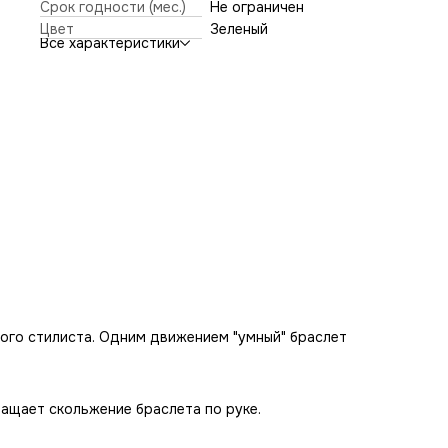
предотвращает скольжение браслета по руке.
Срок годности (мес.)
Не ограничен
Цвет
Зеленый
Цвет - голубой
Все характеристики
Размер магнитной поверхности 5,3 х 3,7см
Ширина браслета 2,5см
Безразмерный
ого стилиста. Одним движением "умный" браслет
ащает скольжение браслета по руке.