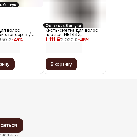
ь 9 штук
Осталось 3 штуки
для волос
Кисть-сметка для волос
й стандарт» /
плоская NB1442,
, 30 мл
1 111 ₽
искусственная щетина,
650 ₽
−
45
%
2 020 ₽
−
45
%
черный
зину
В корзину
саться
ональных