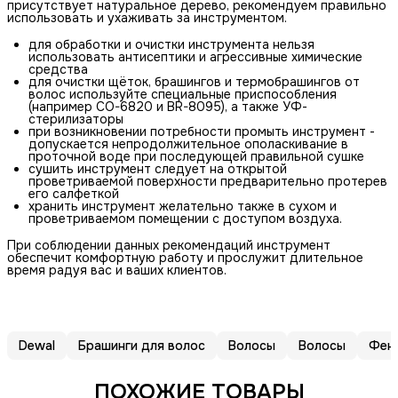
присутствует натуральное дерево, рекомендуем правильно
использовать и ухаживать за инструментом.
для обработки и очистки инструмента нельзя
использовать антисептики и агрессивные химические
средства
для очистки щёток, брашингов и термобрашингов от
волос используйте специальные приспособления
(например CO-6820 и BR-8095), а также УФ-
стерилизаторы
при возникновении потребности промыть инструмент -
допускается непродолжительное ополаскивание в
проточной воде при последующей правильной сушке
сушить инструмент следует на открытой
проветриваемой поверхности предварительно протерев
его салфеткой
хранить инструмент желательно также в сухом и
проветриваемом помещении с доступом воздуха.
При соблюдении данных рекомендаций инструмент
обеспечит комфортную работу и прослужит длительное
время радуя вас и ваших клиентов.
Dewal
Брашинги для волос
Волосы
Волосы
Фены
ПОХОЖИЕ ТОВАРЫ