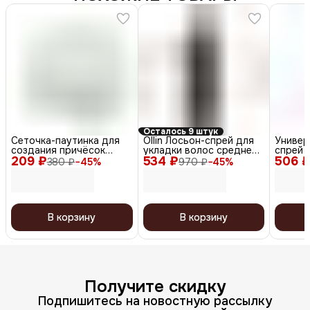
Осталось 9 штук
Сеточка-паутинка для
Ollin Лосьон-спрей для
Универ
создания причёсок
укладки волос средней
спрей д
209 ₽
большая СЕ102, белый, 2
534 ₽
фиксации / Style, 250 мл
506 
Univers
380 ₽
−
45
%
970 ₽
−
45
%
шт.
В корзину
В корзину
Получите скидку
Подпишитесь на новостную рассылку