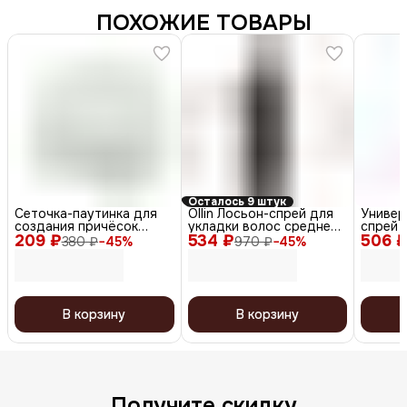
ПОХОЖИЕ ТОВАРЫ
Осталось 9 штук
Сеточка-паутинка для
Ollin Лосьон-спрей для
Универ
создания причёсок
укладки волос средней
спрей д
209 ₽
большая СЕ102, белый, 2
534 ₽
фиксации / Style, 250 мл
506 
Univers
380 ₽
−
45
%
970 ₽
−
45
%
шт.
В корзину
В корзину
Получите скидку