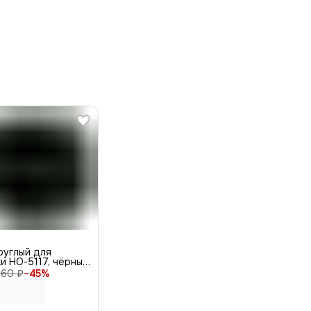
руглый для
и НО-5117, чёрный,
760 ₽
−
45
%