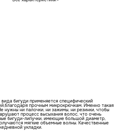
корней, в результате чего получаются мягкие объемные
волны. Качественные бигуди-липучки прослужат долго и
отлично подойдут для ежедневной укладки.
 вида бигуди применяется специфический
ей,благодаря прочным микрокрючкам. Именно такая
 нужны ни палочки, ни зажимы, ни резинки, чтобы
нарушают процесс высыхания волос, что очень
ные бигуди-липучки, имеющие большой диаметр,
получаются мягкие объемные волны. Качественные
жедневной укладки.