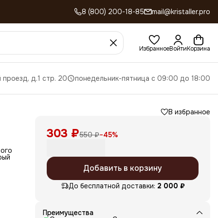
8 (800) 200-18-85
mail@kristaller.pro
Избранное
Войти
Корзина
 проезд, д.1 стр. 20
понедельник-пятница с 09:00 до 18:00
В избранное
303 ₽
550 ₽
−
45
%
ного
рый
Добавить в корзину
ни
До бесплатной доставки:
2 000 ₽
чки,
сы у
Преимущества