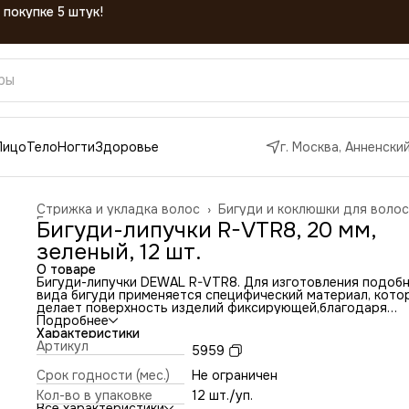
Лицо
Тело
Ногти
Здоровье
г. Москва, Анненский
Стрижка и укладка волос
›
Бигуди и коклюшки для волос
Главная
›
Бигуди-липучки R-VTR8, 20 мм,
зеленый, 12 шт.
О товаре
Бигуди-липучки DEWAL R-VTR8. Для изготовления подоб
вида бигуди применяется специфический материал, кото
делает поверхность изделий фиксирующей,благодаря
прочным микрокрючкам. Именно такая поверхность
Подробнее
способствует надежной фиксации на волосах. Не нужны 
Характеристики
палочки, ни зажимы, ни резинки, чтобы бигуди хорошо
Артикул
5959
держались и не спадали. Бигуди-липучки не нарушают
процесс высыхания волос, что очень важно, когда надо
Срок годности (мес.)
Не ограничен
быстро создать красивую прическу. Удобные бигуди-липу
Кол-во в упаковке
12 шт./уп.
имеющие большой диаметр, позволяют приподнять воло
Все характеристики