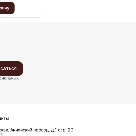
зину
саться
ональных
акты
сква, Анненский проезд, д.1 стр. 20
он