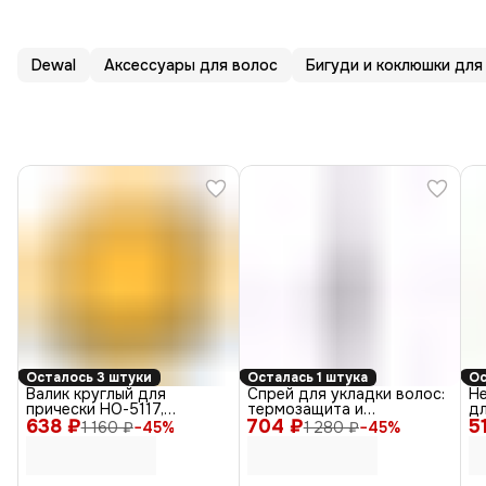
Dewal
Аксессуары для волос
Бигуди и коклюшки для
Осталось 3 штуки
Осталась 1 штука
Ос
Валик круглый для
Спрей для укладки волос:
Н
прически НО-5117,
термозащита и
дл
638 ₽
блондин, 14 см
704 ₽
антистатик All-In-One
5
Cr
1 160 ₽
−
45
%
1 280 ₽
−
45
%
Styler, 150 мл
2