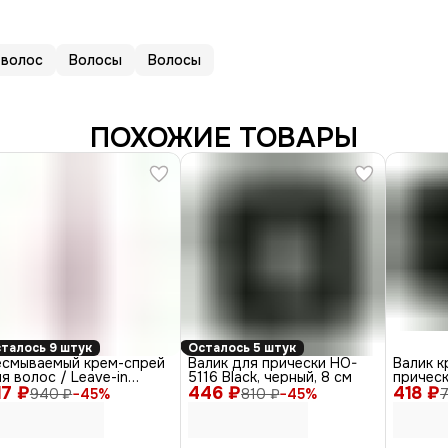
 волос
Волосы
Волосы
ПОХОЖИЕ ТОВАРЫ
талось 9 штук
Осталось 5 штук
есмываемый крем-спрей
Валик для прически HO-
Валик к
я волос / Leave-in
5116 Black, черный, 8 см
прическ
17 ₽
eam-Spray Multi-Effect,
446 ₽
418 ₽
14 см
940 ₽
−
45
%
810 ₽
−
45
%
00 мл