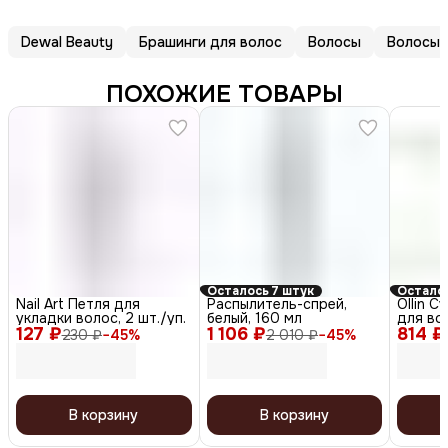
Dewal Beauty
Брашинги для волос
Волосы
Волосы
ПОХОЖИЕ ТОВАРЫ
Осталось 7 штук
Остало
Nail Art Петля для
Распылитель-спрей,
Ollin 
укладки волос, 2 шт./уп.
белый, 160 мл
для вол
127 ₽
1 106 ₽
814 ₽
200 мл
230 ₽
−
45
%
2 010 ₽
−
45
%
В корзину
В корзину