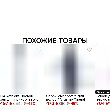
ПОХОЖИЕ ТОВАРЫ
Осталас
FIA Ambient Лосьон-
Спрей-сыворотка для
Спрей д
прей для прикорневого
волос / Vitamin-Mineral
термоз
 497 ₽
ъема и укладки волос /
473 ₽
Isotonic Spray Sea Salt, 150
704 ₽
антиста
4 542 ₽
−
45
%
860 ₽
−
45
%
rm Lotion-Spray for Root
мл
Styler, 
lume and Long-Lasting