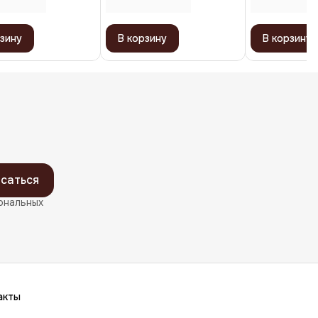
зину
В корзину
В корзину
саться
ональных
акты