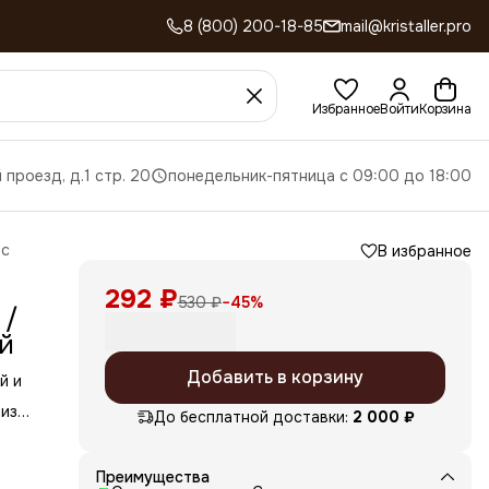
8 (800) 200-18-85
mail@kristaller.pro
Избранное
Войти
Корзина
 проезд, д.1 стр. 20
понедельник-пятница с 09:00 до 18:00
ос
В избранное
292 ₽
530 ₽
−
45
%
 /
ый
Добавить в корзину
й и
 из
До бесплатной доставки:
2 000 ₽
а
Преимущества
ны