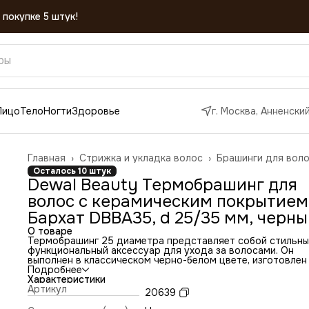
 покупке 5 штук!
Лицо
Тело
Ногти
Здоровье
г. Москва, Анненский
Главная
›
Стрижка и укладка волос
›
Брашинги для вол
Осталось 10 штук
Dewal Beauty Термобрашинг для
волос с керамическим покрытием
Бархат DBBA35, d 25/35 мм, черн
О товаре
Термобрашинг 25 диаметра представляет собой стильны
функциональный аксессуар для ухода за волосами. Он
выполнен в классическом черно-белом цвете, изготовлен
гладкого пластика, что делает его удобным и приятным н
Подробнее
ощупь.
Характеристики
Одной из особенностей этого термобрашинга являются
Артикул
20639
нейлоновые штифты и керамическое покрытие рабочей
поверхности. Нейлоновые штифты специально разработа