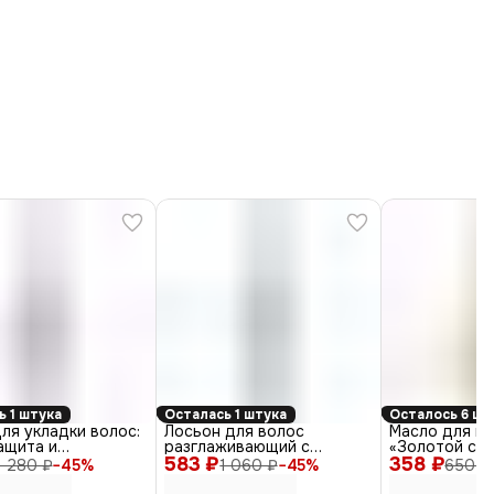
ь 1 штука
Осталась 1 штука
Осталось 6 шт
ля укладки волос:
Лосьон для волос
Масло для в
ащита и
разглаживающий с
«Золотой ста
тик All-In-One
583 ₽
эффектом термозащиты
358 ₽
Gold Oil, 30 м
1 280 ₽
−
45
%
1 060 ₽
−
45
%
650 ₽
150 мл
«Холодный Утюжок», 200
мл