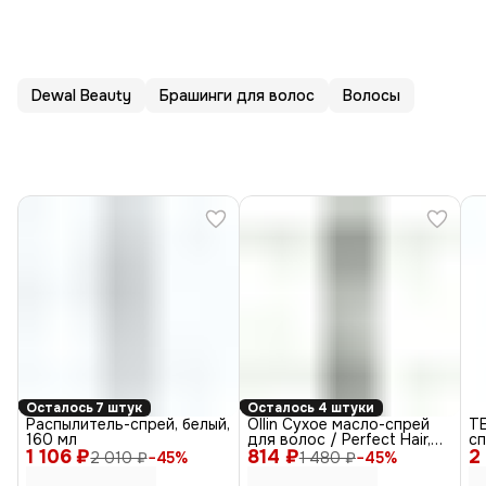
Dewal Beauty
Брашинги для волос
Волосы
Осталось 7 штук
Осталось 4 штуки
Распылитель-спрей, белый,
Ollin Сухое масло-спрей
TE
160 мл
для волос / Perfect Hair,
с
1 106 ₽
814 ₽
200 мл
2
об
2 010 ₽
−
45
%
1 480 ₽
−
45
%
Fo
Vo