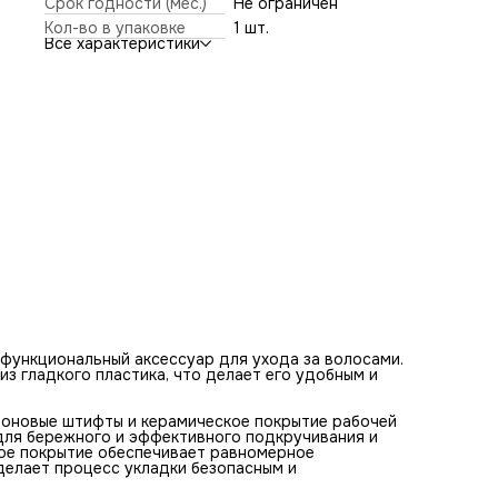
Срок годности (мес.)
Не ограничен
для бережного и эффективного подкручивания и
Кол-во в упаковке
1 шт.
выпрямления волос, не повреждая их структуру.
Все характеристики
Керамическое покрытие обеспечивает равномерное
распределение тепла и защищает волосы от перегрева, ч
делает процесс укладки безопасным и эффективным.
функциональный аксессуар для ухода за волосами.
из гладкого пластика, что делает его удобным и
лоновые штифты и керамическое покрытие рабочей
для бережного и эффективного подкручивания и
кое покрытие обеспечивает равномерное
делает процесс укладки безопасным и