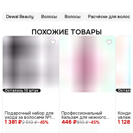
Dewal Beauty
Волосы
Волосы
Расчёски для волос
ПОХОЖИЕ ТОВАРЫ
Осталось 10 штук
Осталос
Подарочный набор для
Профессиональный
Кондиц
ухода за волосами №10
бальзам для нежного
увлажн
1 381 ₽
Восстановление
446 ₽
ухода за волосами /
1 128 
керати
2 510 ₽
−
45
%
810 ₽
−
45
%
(шампунь, бальзам,
Gentle Cleanse, 1000 мл
гиалур
крем-спрей) / Hemp Oil,
/ Infin