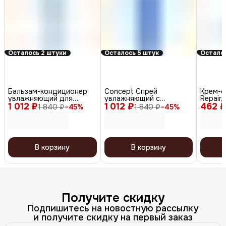
Осталось 2 штуки
Осталось 5 штук
Осталос
Бальзам-кондиционер
Сoncept Спрей
Крем-с
увлажняющий для
увлажняющий с
Repair, 
1 012 ₽
восстановления сухих
1 012 ₽
термозащитой / Hydro
462 
33 в 1 
1 840 ₽
−
45
%
1 840 ₽
−
45
%
волос, 400 мл
Spray, 240 мл
мл
В корзину
В корзину
Получите скидку
Подпишитесь на новостную рассылку
и получите скидку на первый заказ