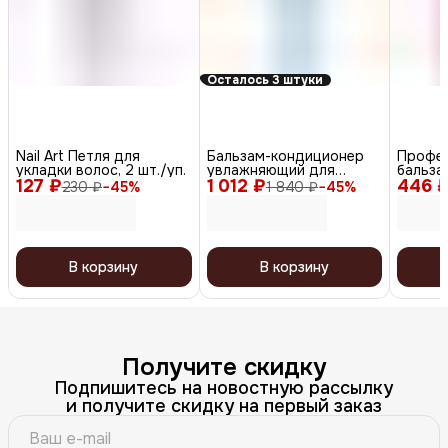
Осталось 3 штуки
Nail Art Петля для
Бальзам-кондиционер
Профе
укладки волос, 2 шт./уп.
увлажняющий для
бальза
127 ₽
1 012 ₽
восстановления сухих
446 
ухода 
230 ₽
−
45
%
1 840 ₽
−
45
%
волос, 400 мл
Gentle 
В корзину
В корзину
Получите скидку
Подпишитесь на новостную рассылку
и получите скидку на первый заказ