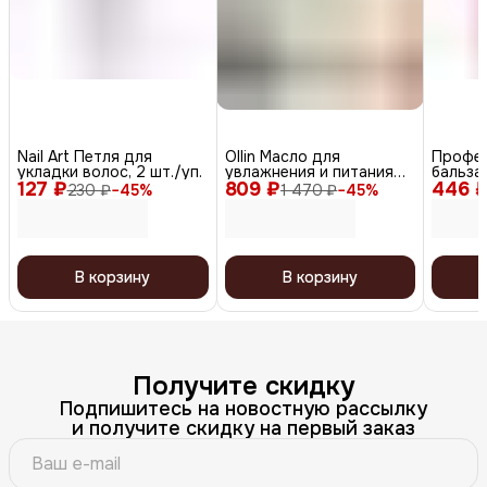
Nail Art Петля для
Ollin Масло для
Профе
укладки волос, 2 шт./уп.
увлажнения и питания
бальза
127 ₽
809 ₽
волос / Perfect Hair Tres
446 
ухода 
230 ₽
−
45
%
1 470 ₽
−
45
%
Oil, 50 мл
Gentle 
В корзину
В корзину
Получите скидку
Подпишитесь на новостную рассылку
и получите скидку на первый заказ