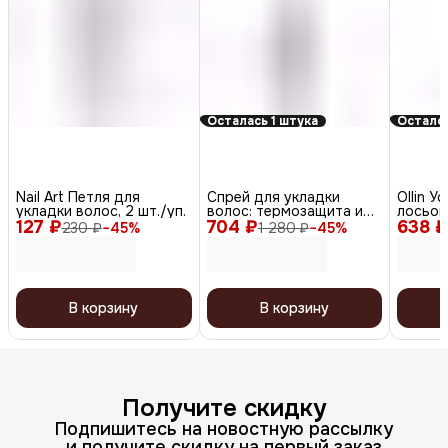
Осталась 1 штука
Осталос
Nail Art Петля для
Спрей для укладки
Ollin 
укладки волос, 2 шт./уп.
волос: термозащита и
лосьон
127 ₽
704 ₽
антистатик All-In-One
638 ₽
/ Servi
230 ₽
−
45
%
1 280 ₽
−
45
%
Styler, 150 мл
Soothin
В корзину
В корзину
Получите скидку
Подпишитесь на новостную рассылку
и получите скидку на первый заказ