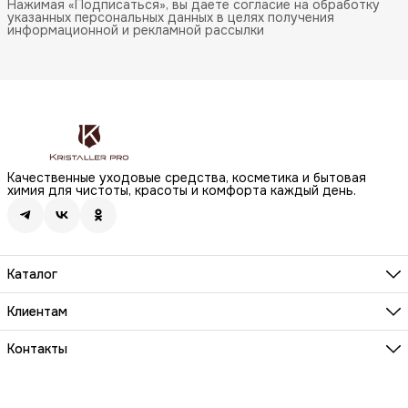
Нажимая «Подписаться», вы даете согласие на обработку
указанных персональных данных в целях получения
информационной и рекламной рассылки
Качественные уходовые средства, косметика и бытовая
химия для чистоты, красоты и комфорта каждый день.
Каталог
Бренды
Волосы
Клиентам
Лицо
О компании
Тело
Реквизиты
Контакты
Макияж
Условия сотрудничества
Бытовая химия
Адрес
Вопросы и ответы
Здоровье
г. Москва, Анненский проезд, д.1 стр. 20
Способы оплаты
Распродажа
Телефон
Заказы и доставка