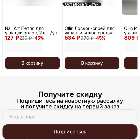
Осталось 9 штук
Nail Art Петля для
Ollin Лосьон-спрей для
Ollin М
укладки волос, 2 шт./уп.
укладки волос средней
увлажн
127 ₽
534 ₽
фиксации / Style, 250 мл
809 
волос /
230 ₽
−
45
%
970 ₽
−
45
%
Oil, 50
В корзину
В корзину
Получите скидку
Подпишитесь на новостную рассылку
и получите скидку на первый заказ
Подписаться