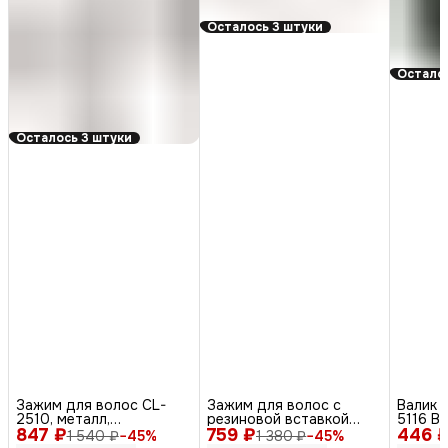
Осталось 3 штуки
Осталос
Осталось 3 штуки
Зажим для волос CL-
Зажим для волос с
Валик 
2510, металл,
резиновой вставкой
5116 Bl
847 ₽
серебристый, 3 см, 100
759 ₽
JB0028, пластик, 11 см,
446 
1 540 ₽
−
45
%
1 380 ₽
−
45
%
шт.
разноцветный, 6 шт.