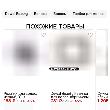
Dewal Beauty
Волосы
Волосы
Гребни для волос
ПОХОЖИЕ ТОВАРЫ
Осталось 8 штук
Резинки для волос,
Dewal Beauty Резинки
Сумка 
черный, 3 шт,
для волос, коричневый,
парикм
193 ₽
231 ₽
8 шт
1 205
инстру
350 ₽
−
45
%
420 ₽
−
45
%
полиме
чёрный